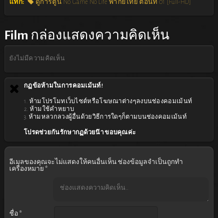
แท็ก:
ดูการ์ตูน No Game No Life พากย์ไทย ตอนที่ 01 [Full-HD]
Film
กล่องแสดงความคิดเห็น
ยังไม่มีความคิดเห็น
กฏข้อห้ามในการคอมเม้นท์!
1. ห้ามโปรโมทเว็บไซต์หรือโฆษณาต่างๆลงบนช่องคอมเม้นท์
2. ห้ามใช้คำหยาบ
3. ห้ามหลวกลวงผู้อื่นด้วยวิธีการใดๆก็ตามบนช่องคอมเม้นท์
โปรดช่วยกันรักษากฏด้วยน๊า ขอบคุณค่ะ
อีเมลของคุณจะไม่แสดงให้คนอื่นเห็น
ช่องข้อมูลจำเป็นถูกทำ
เครื่องหมาย
*
ชื่อ
*