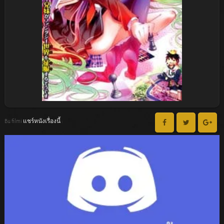
Bu filmi แชร์หนังเรื่องนี้ :