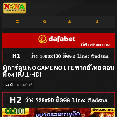
ดู
การ์ตูน NO GAME NO LIFE พากย์ไทย ตอน
ที่ 04 [FULL-HD]
มี
: 0 คอมเม้นท์