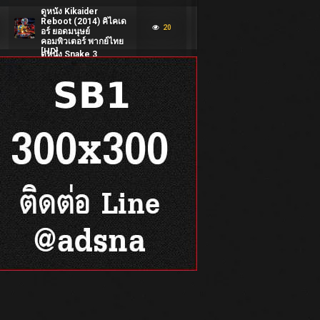
ดูหนัง Kikaider
Reboot (2014) คิไคเด
20
อร์ ยอดมนุษย์
คอมพิวเตอร์ พากย์ไทย
[HD]
ดูหนัง Snake 3
Dinosaur vs. Python
19
(2022) พญางูยักษ์ 3
สงครามงูไดโนเสาร์
พากย์ไทย [Full-HD]
ดูหนัง It Came from
Beneath the Sea
19
(1955) อสูรกายใต้ทะเล
ลึก พากย์ไทย [Full-HD]
ดูหนัง Journey to the
Far Side of the Sun
17
(1969) ฝ่าโลกสลับข้าม
สุริยะ พากย์ไทย [Full-
HD]
ดูหนัง Tazza One Eyed
Jack (2019) สงคราม
20
พนัน แจ็คตาเดียว ซับ
ไทย [Full-HD]
ดูหนัง Captain Nemo
and the Underwater
25
City (1969) ผจญภัย
นครใต้สมุทร พากย์ไทย
[Full-HD]
ดูหนัง The Get Out
0
(2026) ซับไทยแปล
22
[Full-HD]