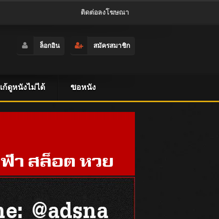
ติดต่อลงโฆษณา
ล็อกอิน
สมัครสมาชิก
ธีแก้ดูหนังไม่ได้
ขอหนัง