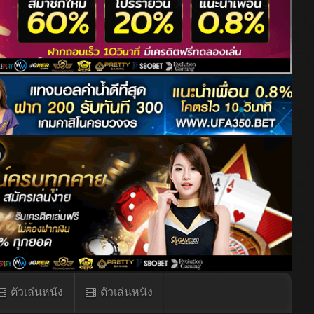
ตัวเล่นหนัง
ตัวเล่นหนัง