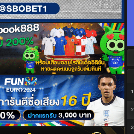
1
2
3