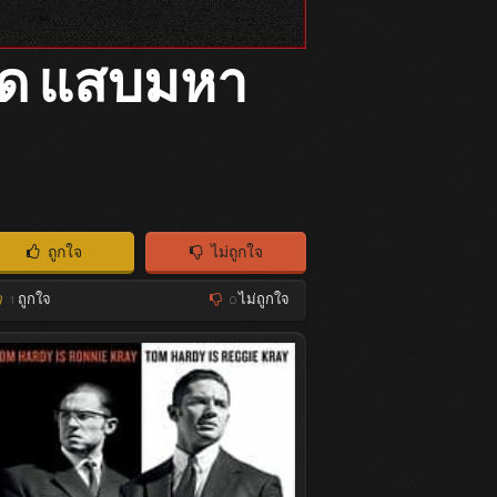
ฝด แสบมหา
ถูกใจ
ไม่ถูกใจ
1
ถูกใจ
0
ไม่ถูกใจ