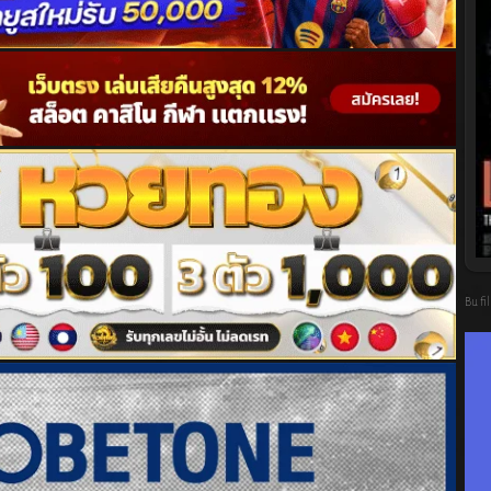
Bu fi