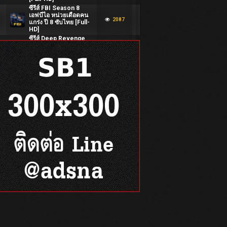
ซีรีส์ FBI Season 8
เอฟบีไอ หน่วยเดือดคน
2087
แกร่ง ปี 8 ซับไทย [Full-
HD]
ซีรีส์ Deep Revenge
Season 1 อาฆาตบาด
306
ลึก ปี 1 ซับไทย [Full-
HD]
ซีรีส์ A Shop for
Killers Season 2
708
มรดกร้านนักฆ่า ปี 2
พากย์ไทย/ซับไทย [ML]-
[Full-HD]
ซีรีส์ Cape Fear 2026
Season 1 ซับไทย
786
[Full-HD]
ซีรีส์ Blossom of
Power Season 1
456
บุหงาซ่อนคม ปี 1 พากย์
ไทย/ซับไทย [ML]-[Full-
HD]
ซีรีส์ Black Coral 2026
Season 1 ปะการังสีดำ
498
ปี 1 พากย์ไทย [Full-HD]
ดูหนัง Butter (2011)
0
อลวน…คนพันธุ์เนย
6929
พากย์ไทย [Full-HD]