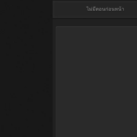
ไม่มีตอนก่อนหน้า