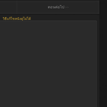
ตอนต่อไป >>
วิธีแก้ไขหนังดูไม่ได้