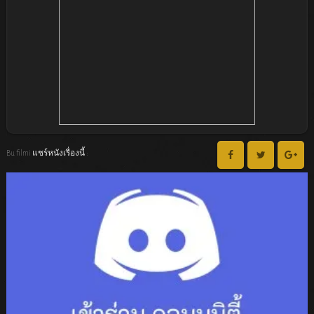
Bu filmi แชร์หนังเรื่องนี้ :