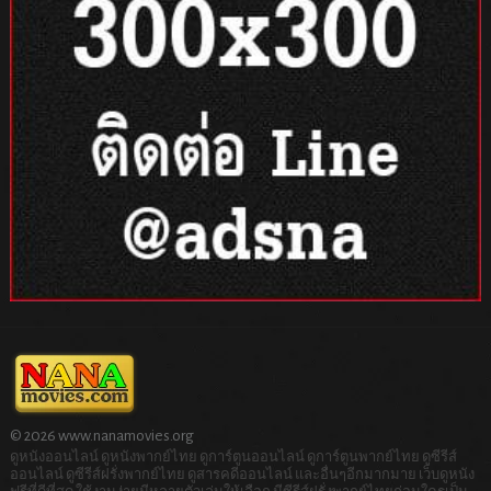
© 2026 www.nanamovies.org
ดูหนังออนไลน์ ดูหนังพากย์ไทย ดูการ์ตูนออนไลน์ ดูการ์ตูนพากย์ไทย ดูซีรีส์
ออนไลน์ ดูซีรีส์ฝรั่งพากย์ไทย ดูสารคดีออนไลน์ และอื่นๆอีกมากมาย เว็บดูหนัง