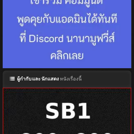
ผู้กำกับ และ นักแสดง
หนังเรื่องนี้