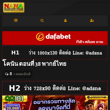
โ
คนัน ตอนที่ 38 พากย์ไทย
มี
: 0 คอมเม้นท์