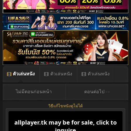
ตัวเล่นหนัง
ตัวเล่นหนัง
ตัวเล่นหนัง
ตัวเล่นหนัง
ไม่มีตอนก่อนหน้า
ตอนต่อไป >>
วิธีแก้ไขหนังดูไม่ได้