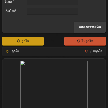
อีเมล
*
เว็บไซต์
ถูกใจ
ไม่ถูกใจ
1
ถูกใจ
3
ไม่ถูกใจ