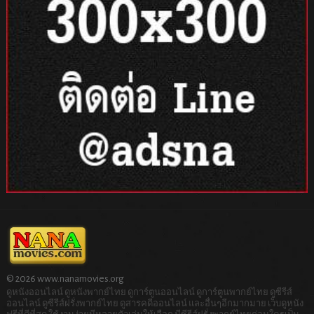
© 2026 www.nanamovies.org
ดูหนังออนไลน์ ดูหนังพากย์ไทย ดูการ์ตูนออนไลน์ ดูการ์ตูนพากย์ไทย ดูซีรีส์
ออนไลน์ ดูซีรีส์ฝรั่งพากย์ไทย ดูสารคดีออนไลน์ และอื่นๆอีกมากมาย เว็บดูหนัง