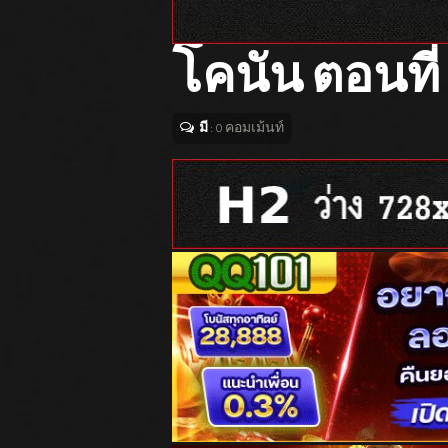
โ
คนัน ตอนที่
มี
: 0 คอมเม้นท์