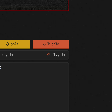
ถูกใจ
ไม่ถูกใจ
22
ถูกใจ
0
ไม่ถูกใจ