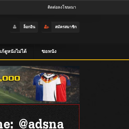
ติดต่อลงโฆษณา
ล็อกอิน
สมัครสมาชิก
ธีแก้ดูหนังไม่ได้
ขอหนัง