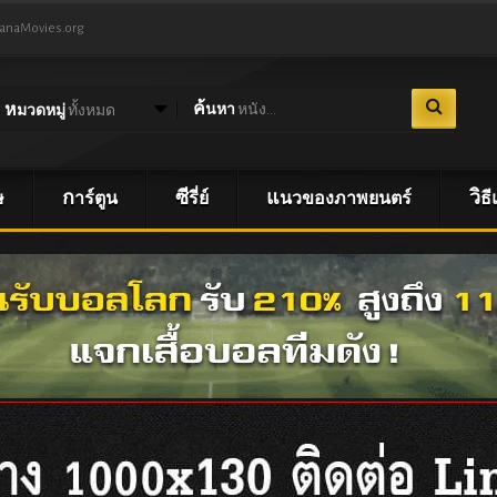
NanaMovies.org
ค้นหา
หนัง...
หมวดหมู่
ทั้งหมด
ษ
การ์ตูน
ซีรี่ย์
แนวของภาพยนตร์
วิ