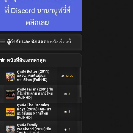
ผู้กำกับ และ นักแสดง
หนังเรื่องนี้
หนังที่อัพเดทล่าสุด
ดูหนัง Butter (2011)
อลวน…คนพันธุ์เนย
6925
พากย์ไทย [Full-HD]
ดูหนัง Failan (2001) รัก
นี้ไม่มีวันตาย พากย์ไทย
3
[Full-HD]
ดูหนัง The Bromley
Boys (2018) เดอะ บร
5
อมลีย์บอย พากย์ไทย
[Full-HD]
ดูหนัง Family
Weekend (2013) ซับ
4