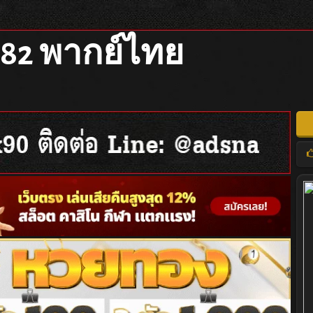
 82 พากย์ไทย