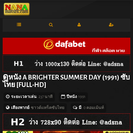
ดู
หนัง A BRIGHTER SUMMER DAY (1991) ซับ
ไทย [FULL-HD]
ระยะเวลาเล่น
: 237 นาที
ปีหนัง
: 1991
เสียงพากย์
: ซาวด์แทร็คซับไทย
มี
: 0 คอมเม้นท์