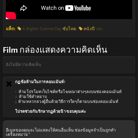
แท็ก:
A Brighter Summer Day ซับไทย
หนังปี 1991
Film
กล่องแสดงความคิดเห็น
ยังไม่มีความคิดเห็น
กฏข้อห้ามในการคอมเม้นท์!
1. ห้ามโปรโมทเว็บไซต์หรือโฆษณาต่างๆลงบนช่องคอมเม้นท์
2. ห้ามใช้คำหยาบ
3. ห้ามหลวกลวงผู้อื่นด้วยวิธีการใดๆก็ตามบนช่องคอมเม้นท์
โปรดช่วยกันรักษากฏด้วยน๊า ขอบคุณค่ะ
อีเมลของคุณจะไม่แสดงให้คนอื่นเห็น
ช่องข้อมูลจำเป็นถูกทำ
เครื่องหมาย
*