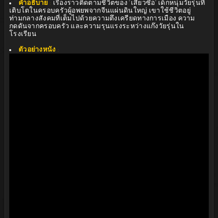
คำอธิบาย
:
เรื่องราวติดตามชีวิตของ “เสี่ยวซื่อ” เด็กหนุ่มวัยรุ่นที่
เติบโตในครอบครัวผู้อพยพจากจีนแผ่นดินใหญ่ เขาใช้ชีวิตอยู่
ท่ามกลางสังคมที่เต็มไปด้วยความตึงเครียดทางการเมือง ความ
กดดันจากครอบครัว และความรุนแรงระหว่างแก๊งวัยรุ่นใน
โรงเรียน
ตัวอย่างหนัง
: