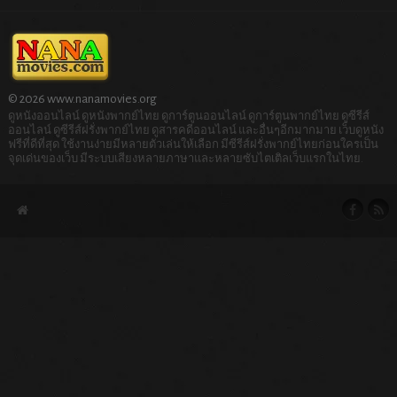
© 2026 www.nanamovies.org
ดูหนังออนไลน์ ดูหนังพากย์ไทย ดูการ์ตูนออนไลน์ ดูการ์ตูนพากย์ไทย ดูซีรีส์
ออนไลน์ ดูซีรีส์ฝรั่งพากย์ไทย ดูสารคดีออนไลน์ และอื่นๆอีกมากมาย เว็บดูหนัง
ฟรีที่ดีที่สุด ใช้งานง่ายมีหลายตัวเล่นให้เลือก มีซีรีส์ฝรั่งพากย์ไทยก่อนใครเป็น
จุดเด่นของเว็บ มีระบบเสียงหลายภาษาและหลายซับไตเติลเว็บแรกในไทย.