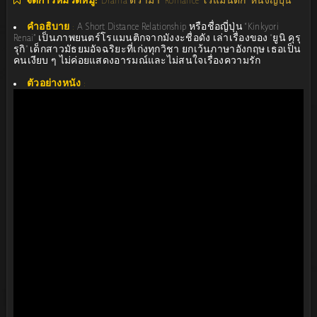
จัดการหมวดหมู่:
Drama ดราม่า
Romance โรแมนติก
หนังญี่ปุ่น
คำอธิบาย
:
A Short Distance Relationship หรือชื่อญี่ปุ่น “Kinkyori
Renai” เป็นภาพยนตร์โรแมนติกจากมังงะชื่อดัง เล่าเรื่องของ “ยูนิ คุรุ
รุกิ” เด็กสาวมัธยมอัจฉริยะที่เก่งทุกวิชา ยกเว้นภาษาอังกฤษ เธอเป็น
คนเงียบ ๆ ไม่ค่อยแสดงอารมณ์และไม่สนใจเรื่องความรัก
ตัวอย่างหนัง
: