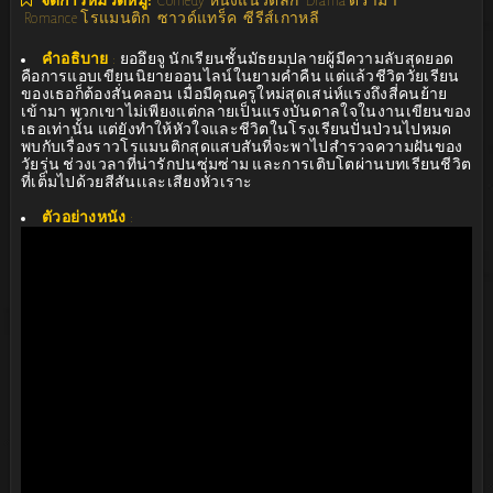
จัดการหมวดหมู่:
Comedy หนังแนวตลก
Drama ดราม่า
Romance โรแมนติก
ซาวด์แทร็ค
ซีรีส์เกาหลี
คำอธิบาย
:
ยออึยจู นักเรียนชั้นมัธยมปลายผู้มีความลับสุดยอด
คือการแอบเขียนนิยายออนไลน์ในยามค่ำคืน แต่แล้วชีวิตวัยเรียน
ของเธอก็ต้องสั่นคลอน เมื่อมีคุณครูใหม่สุดเสน่ห์แรงถึงสี่คนย้าย
เข้ามา พวกเขาไม่เพียงแต่กลายเป็นแรงบันดาลใจในงานเขียนของ
เธอเท่านั้น แต่ยังทำให้หัวใจและชีวิตในโรงเรียนปั่นป่วนไปหมด
พบกับเรื่องราวโรแมนติกสุดแสบสันที่จะพาไปสำรวจความฝันของ
วัยรุ่น ช่วงเวลาที่น่ารักปนซุ่มซ่าม และการเติบโตผ่านบทเรียนชีวิต
ที่เต็มไปด้วยสีสันเเละเสียงหัวเราะ
ตัวอย่างหนัง
: