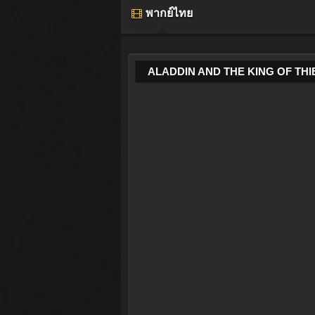
พากย์ไทย
ALADDIN AND THE KING OF THIEVES