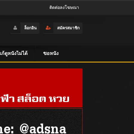
ติดต่อลงโฆษณา
ล็อกอิน
สมัครสมาชิก
ธีแก้ดูหนังไม่ได้
ขอหนัง