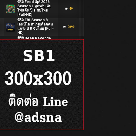
ซีรีส์ Fired Up! 2026
Season 1 สูตรลับ ดับ
49
ไฟแค้น ปี 1 ซับไทย
[Full-HD]
ซีรีส์ FBI Season 8
เอฟบีไอ หน่วยเดือดคน
2090
แกร่ง ปี 8 ซับไทย [Full-
HD]
ซีรีส์ Deep Revenge
Season 1 อาฆาตบาด
308
ลึก ปี 1 ซับไทย [Full-
HD]
ซีรีส์ A Shop for
Killers Season 2
715
มรดกร้านนักฆ่า ปี 2
พากย์ไทย/ซับไทย [ML]-
[Full-HD]
ซีรีส์ Cape Fear 2026
Season 1 ซับไทย
788
[Full-HD]
ซีรีส์ Blossom of
Power Season 1
458
บุหงาซ่อนคม ปี 1 พากย์
ไทย/ซับไทย [ML]-[Full-
HD]
ซีรีส์ Black Coral 2026
Season 1 ปะการังสีดำ
500
ปี 1 พากย์ไทย [Full-HD]
ดูหนัง Butter (2011)
อลวน…คนพันธุ์เนย