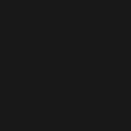
0
6931
พากย์ไทย [Full-HD]