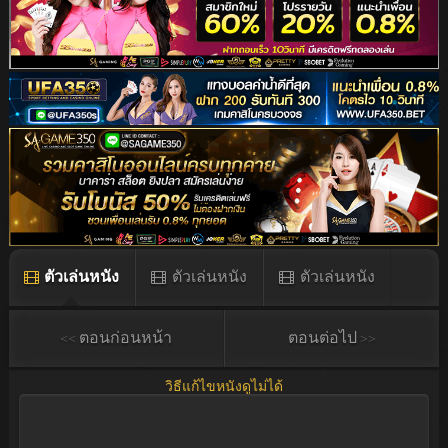
ตัวเล่นหนัง
ตัวเล่นหนัง
ตัวเล่นหนัง
<< ตอนก่อนหน้า
ตอนต่อไป >>
วิธีแก้ไขหนังดูไม่ได้