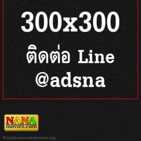
© 2026 www.nanamovies.org