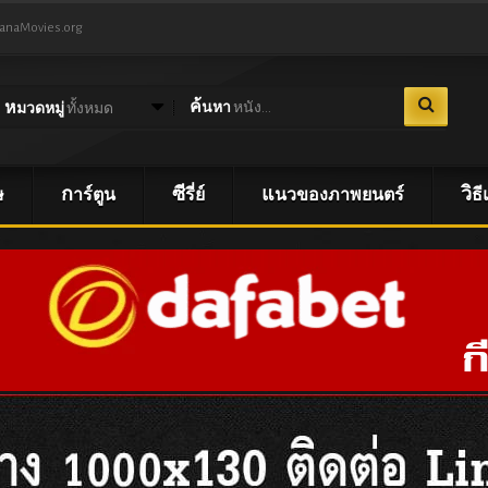
NanaMovies.org
ค้นหา
หนัง...
หมวดหมู่
ทั้งหมด
ษ
การ์ตูน
ซีรี่ย์
แนวของภาพยนตร์
วิ