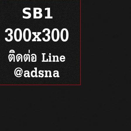
(2020) ซ่อนเงาผี พากย์
2558
ไทย [Full-HD]
ดูหนัง Quick Change
(1990) ซับไทย [Full-
6
HD]
ดูหนัง The Color
Purple (1985) เลือดสี
7
ม่วง ซับไทย [Full-HD]
ดูหนัง Crippled
Avengers (1978) จอม
6
โหดมนุษย์พิการ พากย์
ไทย [Full-HD]
ดูหนัง Sweet Karma
(2009) ผู้หญิงร้อน เลือด
10
เย็น พากย์ไทย [Full-HD]
ดูหนัง Little Shop of
Horrors (1986) ร้าน
0
8
น้อยค่อยๆโหด พากย์
ไทย [Full-HD]