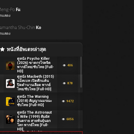
eng-Po
Fu
ักแสดง
amantha Shu-Chin
Ko
ักแสดง
หนังที่อัพเดทล่าสุด
ดูหนัง Psycho Killer
(2026) ฆาตกรโรคจิต
406
พากย์ไทย/ซับไทย [Full-
HD]
ดูหนัง Macbeth (2015)
แม็คเบท เปิดศึกแค้น
878
ปิดตำนานเลือด พากย์
ไทย/ซับไทย [Full-HD]
ดูหนัง The Warning
(2018) สัญญาณมรณะ
9472
ซับไทย [Full-HD]
ดูหนัง The Astronaut
s Wife (1999) สัมผัส
6056
อันตราย สายพันธุ์นอก
โลก พากย์ไทย [Full-
HD]
ดูหนัง Behind You