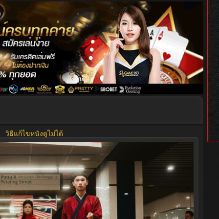
5
6
7
8
9
วิธีแก้ไขหนังดูไม่ได้
1