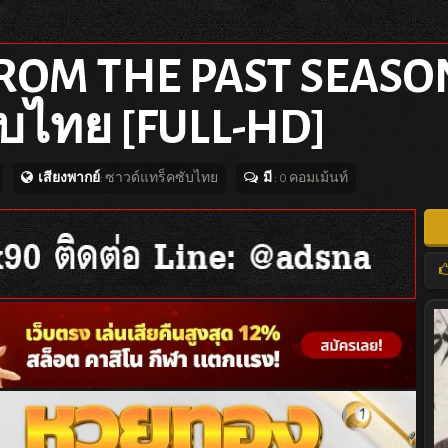
 FROM THE PAST SEASON
ซับไทย [FULL-HD]
เสียงพากย์
: ซาวด์แทร็คซับไทย
มี
: 0 คอมเม้นท์