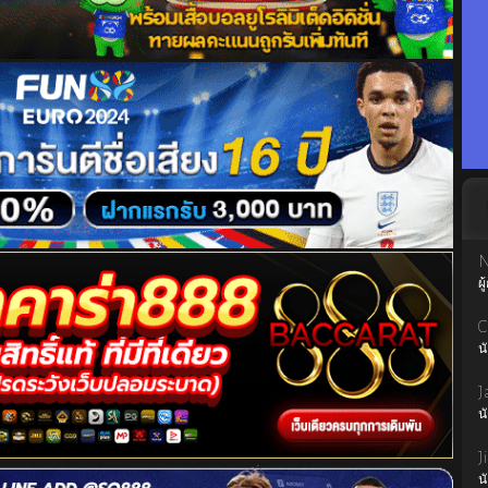
N
ผู
C
น
J
น
J
น