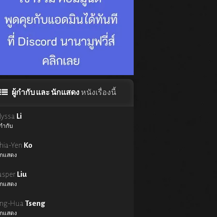
ผู้กำกับ และ นักแสดง
หนังเรื่องนี้
yssa
Li
้กำกับ
hia-Yen
Ko
ักแสดง
asper
Liu
ักแสดง
ing-Hua
Tseng
ักแสดง