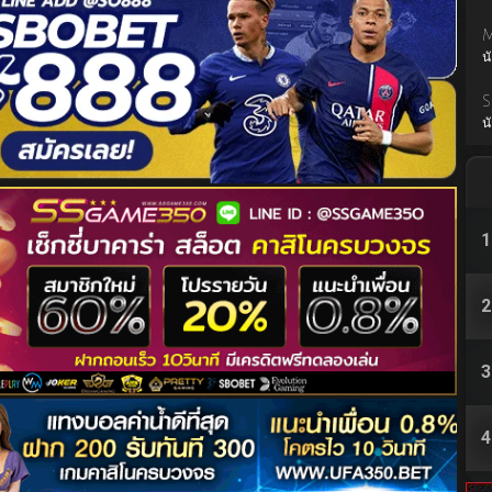
M
น
S
น
1
2
3
4