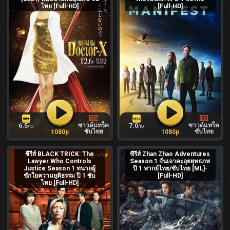
ไทย [Full-HD]
[Full-HD]
ซาวด์แทร็ค
ซาวด์แทร็ค
6.5
7.0
/10
/10
ซับไทย
ซับไทย
1080p
1080p
ซีรีส์ BLACK TRICK: The
ซีรีส์ Zhan Zhao Adventures
Lawyer Who Controls
Season 1 จั่นเจาตะลุยยุทธภพ
Justice Season 1 ทนายผู้
ปี 1 พากย์ไทย/ซับไทย [ML]-
ชักใยความยุติธรรม ปี 1 ซับ
[Full-HD]
ไทย [Full-HD]