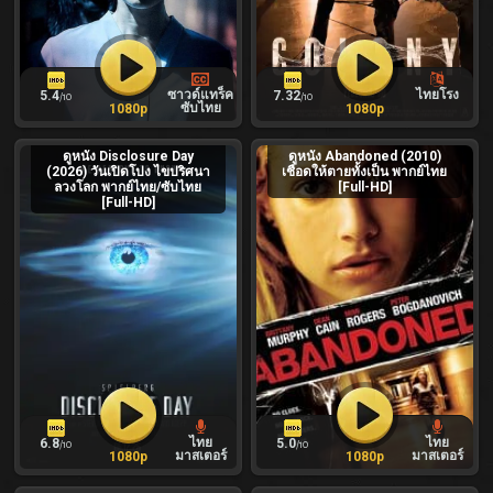
ซาวด์แทร็ค
ไทยโรง
5.4
7.32
/10
/10
ซับไทย
1080p
1080p
ดูหนัง Disclosure Day
ดูหนัง Abandoned (2010)
(2026) วันเปิดโปง ไขปริศนา
เชือดให้ตายทั้งเป็น พากย์ไทย
ลวงโลก พากย์ไทย/ซับไทย
[Full-HD]
[Full-HD]
ไทย
ไทย
6.8
5.0
/10
/10
มาสเตอร์
มาสเตอร์
1080p
1080p