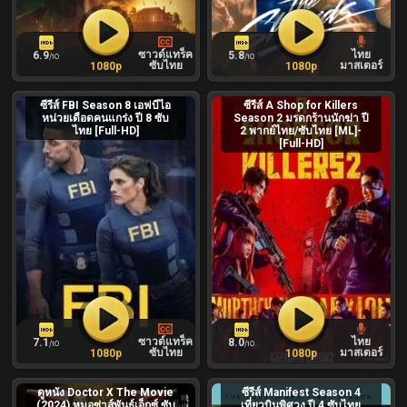
ซาวด์แทร็ค
ไทย
6.9
5.8
/10
/10
ซับไทย
มาสเตอร์
1080p
1080p
ซีรีส์ FBI Season 8 เอฟบีไอ
ซีรีส์ A Shop for Killers
หน่วยเดือดคนแกร่ง ปี 8 ซับ
Season 2 มรดกร้านนักฆ่า ปี
ไทย [Full-HD]
2 พากย์ไทย/ซับไทย [ML]-
[Full-HD]
ซาวด์แทร็ค
ไทย
7.1
8.0
/10
/10
ซับไทย
มาสเตอร์
1080p
1080p
ดูหนัง Doctor X The Movie
ซีรีส์ Manifest Season 4
(2024) หมอซ่าส์พันธุ์เอ็กซ์ ซับ
เที่ยวบินพิศวง ปี 4 ซับไทย