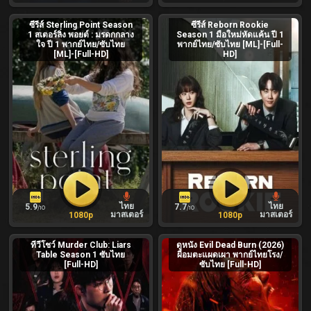
ซีรีส์ Sterling Point Season
ซีรีส์ Reborn Rookie
1 สเตอร์ลิ่ง พอยต์ : มรดกกลาง
Season 1 มือใหม่หัดแค้น ปี 1
ใจ ปี 1 พากย์ไทย/ซับไทย
พากย์ไทย/ซับไทย [ML]-[Full-
[ML]-[Full-HD]
HD]
ไทย
ไทย
5.9
7.7
/10
/10
มาสเตอร์
มาสเตอร์
1080p
1080p
ทีวีโชว์ Murder Club: Liars
ดูหนัง Evil Dead Burn (2026)
Table Season 1 ซับไทย
ผีอมตะแผดเผา พากย์ไทยโรง/
[Full-HD]
ซับไทย [Full-HD]