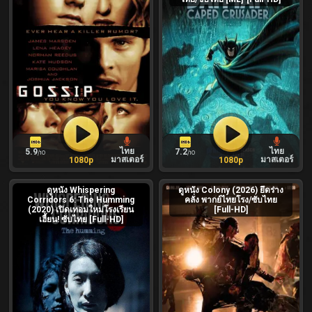
ไทย
ไทย
5.9
7.2
/10
/10
มาสเตอร์
มาสเตอร์
1080p
1080p
ดูหนัง Whispering
ดูหนัง Colony (2026) ยึดร่าง
Corridors 6: The Humming
คลั่ง พากย์ไทยโรง/ซับไทย
(2020) เปิดเทอมใหม่โรงเรียน
[Full-HD]
เฮี้ยน! ซับไทย [Full-HD]