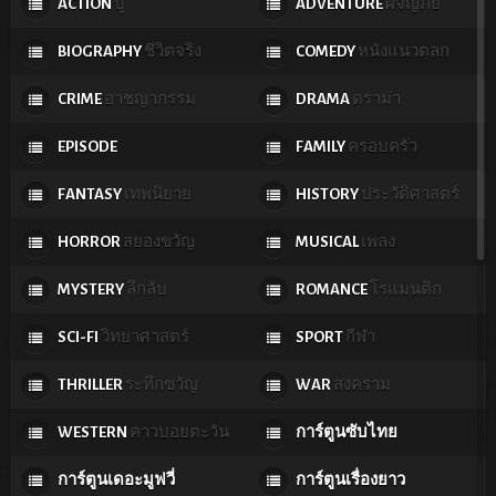
ACTION
บู๊
ADVENTURE
ผจญภัย
BIOGRAPHY
ชีวิตจริง
COMEDY
หนังแนวตลก
CRIME
อาชญากรรม
DRAMA
ดราม่า
EPISODE
FAMILY
ครอบครัว
FANTASY
เทพนิยาย
HISTORY
ประวัติศาสตร์
HORROR
สยองขวัญ
MUSICAL
เพลง
MYSTERY
ลึกลับ
ROMANCE
โรแมนติก
SCI-FI
วิทยาศาสตร์
SPORT
กีฬา
THRILLER
ระทึกขวัญ
WAR
สงคราม
WESTERN
คาวบอยตะวัน
การ์ตูนซับไทย
ตก
การ์ตูนเดอะมูฟวี่
การ์ตูนเรื่องยาว