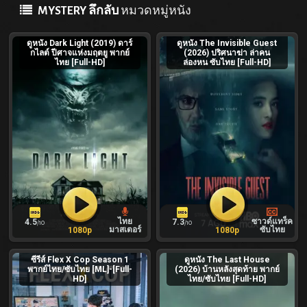
MYSTERY ลึกลับ
หมวดหมู่หนัง
ดูหนัง Dark Light (2019) ดาร์
ดูหนัง The Invisible Guest
กไลต์ ปีศาจแห่งมฤตยู พากย์
(2026) ปริศนาฆ่า ล่าคน
ไทย [Full-HD]
ล่องหน ซับไทย [Full-HD]
ไทย
ซาวด์แทร็ค
4.5
7.3
/10
/10
มาสเตอร์
ซับไทย
1080p
1080p
ซีรีส์ Flex X Cop Season 1
ดูหนัง The Last House
พากย์ไทย/ซับไทย [ML]-[Full-
(2026) บ้านหลังสุดท้าย พากย์
HD]
ไทย/ซับไทย [Full-HD]