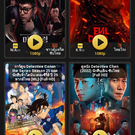
ซาวด์แทร็ค
ไทยโรง
N/A
6.9
/10
/10
ซับไทย
1080p
1080p
การ์ตูน Detective Conan
ดูหนัง Detective Chen
the Series Season 25 ยอด
(2022) นักสืบเฉิน ซับไทย
นักสืบจิ๋วโคนัน เดอะซีรี่ส์ ปี 25
[Full-HD]
พากย์ไทย [ML]-[Full-HD]