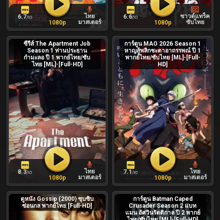
ไทย
ซาวด์แทร็ค
6.7
6.6
/10
/10
มาสเตอร์
ซับไทย
1080p
1080p
ซีรีส์ The Apartment Job
การ์ตูน MAO 2026 Season 1
Season 1 ท่านประธาน
หาญสู้พลิกชะตาอาถรรพณ์ ปี 1
กำมะลอ ปี 1 พากย์ไทย/ซับ
พากย์ไทย/ซับไทย [ML]-[Full-
ไทย [ML]-[Full-HD]
HD]
ไทย
ไทย
8.3
7.1
/10
/10
มาสเตอร์
มาสเตอร์
1080p
1080p
ดูหนัง Gossip (2000) ซุบซิบ
การ์ตูน Batman Caped
ซ่อนกล พากย์ไทย [Full-HD]
Crusader Season 2 แบท
แมน อัศวินรัตติกาล ปี 2 พากย์
ไทย/ซับไทย [ML]-[Full-HD]