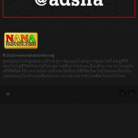
© 2026 www.nanamovies.org
ดูหนังออนไลน์ ดูหนังพากย์ไทย ดูการ์ตูนออนไลน์ ดูการ์ตูนพากย์ไทย ดูซีรีส์
ออนไลน์ ดูซีรีส์ฝรั่งพากย์ไทย ดูสารคดีออนไลน์ และอื่นๆอีกมากมาย เว็บดูหนัง
ฟรีที่ดีที่สุด ใช้งานง่ายมีหลายตัวเล่นให้เลือก มีซีรีส์ฝรั่งพากย์ไทยก่อนใครเป็น
จุดเด่นของเว็บ มีระบบเสียงหลายภาษาและหลายซับไตเติลเว็บแรกในไทย.