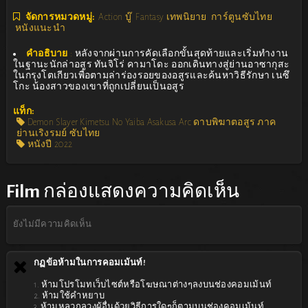
จัดการหมวดหมู่:
Action บู๊
Fantasy เทพนิยาย
การ์ตูนซับไทย
หนังแนะนำ
คำอธิบาย
:
หลังจากผ่านการคัดเลือกขั้นสุดท้ายและเริ่มทำงาน
ในฐานะนักล่าอสูร ทันจิโร่ คามาโดะ ออกเดินทางสู่ย่านอาซากุสะ
ในกรุงโตเกียวเพื่อตามล่าร่องรอยของอสูรและค้นหาวิธีรักษา เนซึ
โกะ น้องสาวของเขาที่ถูกเปลี่ยนเป็นอสูร
แท็ก:
Demon Slayer Kimetsu No Yaiba Asakusa Arc ดาบพิฆาตอสูร ภาค
ย่านเริงรมย์ ซับไทย
หนังปี 2022
Film
กล่องแสดงความคิดเห็น
ยังไม่มีความคิดเห็น
กฏข้อห้ามในการคอมเม้นท์!
1. ห้ามโปรโมทเว็บไซต์หรือโฆษณาต่างๆลงบนช่องคอมเม้นท์
2. ห้ามใช้คำหยาบ
3. ห้ามหลวกลวงผู้อื่นด้วยวิธีการใดๆก็ตามบนช่องคอมเม้นท์