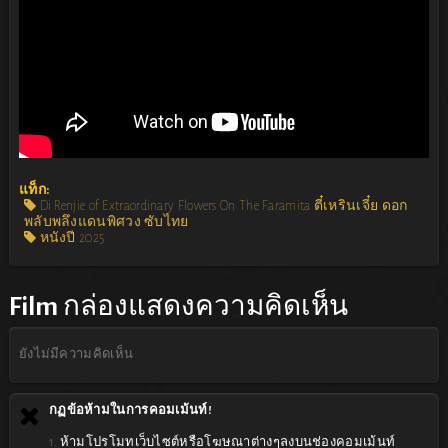
แท็ก:
Di Renjie of Extraordinary Flowers On The Faramita ตี๋เหรินเจี๋ย ดอก
พลับพลึงแดนพิศวง ซับไทย
หนังปี 2025
Film
กล่องแสดงความคิดเห็น
ยังไม่มีความคิดเห็น
กฏข้อห้ามในการคอมเม้นท์!
1. ห้ามโปรโมทเว็บไซต์หรือโฆษณาต่างๆลงบนช่องคอมเม้นท์