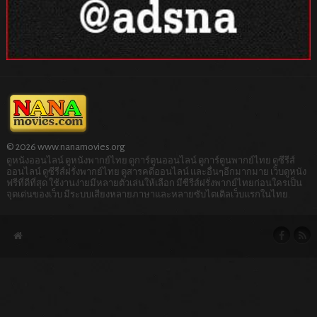
© 2026 www.nanamovies.org
ดูหนังออนไลน์ ดูหนังพากย์ไทย ดูการ์ตูนออนไลน์ ดูการ์ตูนพากย์ไทย ดูซีรีส์
ออนไลน์ ดูซีรีส์ฝรั่งพากย์ไทย ดูสารคดีออนไลน์ และอื่นๆอีกมากมาย เว็บดูหนัง
ฟรีที่ดีที่สุด ใช้งานง่ายมีหลายตัวเล่นให้เลือก มีซีรีส์ฝรั่งพากย์ไทยก่อนใครเป็น
จุดเด่นของเว็บ มีระบบเสียงหลายภาษาและหลายซับไตเติลเว็บแรกในไทย.