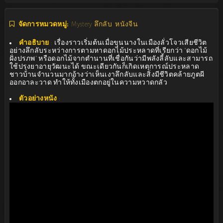
จัดการหมวดหมู่:
Mystery ลึกลับ
หนังจีน
คำอธิบาย
:
เรื่องราวเริ่มต้นเมื่อขุนนางในเมืองลั่วโจวเสียชีวิต
อย่างลึกลับระหว่างการตามหาดอกไม้ประหลาดที่เรียกว่า “ดอกไม้
ฝั่งปรภพ” หรือดอกไม้จากตำนานที่เชื่อกันว่ามีพลังลี้ลับและสามารถ
ใช้ปรุงยาอายุวัฒนะได้ ขณะเดียวกันก็เกิดเหตุการณ์ประหลาด
ชาวบ้านจำนวนมากอ้างว่าเห็นเงาลึกลับและสิ่งมีชีวิตคล้ายภูตผี
ออกอาละวาด ทำให้ทั้งเมืองตกอยู่ในความหวาดกลัว
ตัวอย่างหนัง
: