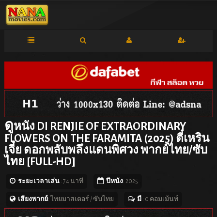
ดู
หนัง DI RENJIE OF EXTRAORDINARY
FLOWERS ON THE FARAMITA (2025) ตี๋เหริน
เจี๋ย ดอกพลับพลึงแดนพิศวง พากย์ไทย/ซับ
ไทย [FULL-HD]
ระยะเวลาเล่น
: 74 นาที
ปีหนัง
: 2025
เสียงพากย์
: ไทยมาสเตอร์ / ซับไทย
มี
: 0 คอมเม้นท์