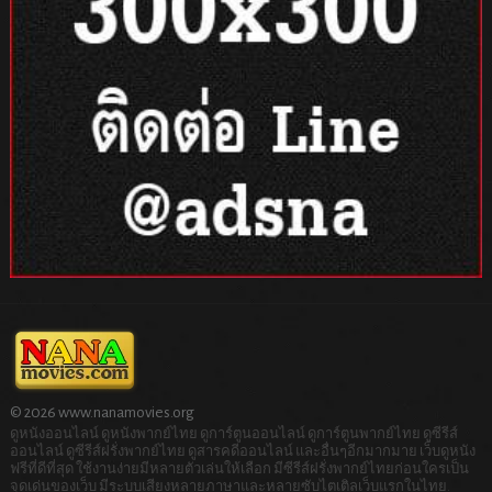
© 2026 www.nanamovies.org
ดูหนังออนไลน์ ดูหนังพากย์ไทย ดูการ์ตูนออนไลน์ ดูการ์ตูนพากย์ไทย ดูซีรีส์
ออนไลน์ ดูซีรีส์ฝรั่งพากย์ไทย ดูสารคดีออนไลน์ และอื่นๆอีกมากมาย เว็บดูหนัง
ฟรีที่ดีที่สุด ใช้งานง่ายมีหลายตัวเล่นให้เลือก มีซีรีส์ฝรั่งพากย์ไทยก่อนใครเป็น
จุดเด่นของเว็บ มีระบบเสียงหลายภาษาและหลายซับไตเติลเว็บแรกในไทย.