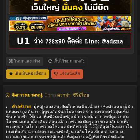
โหมดแสงสว่าง
เก็บไว้ชมภายหลัง
เพิ่มเป็นหนังที่ชอบ
แจ้งหนังเสีย
จัดการหมวดหมู่:
Drama ดราม่า
ซีรี่ย์ไทย
คำอธิบาย
:
ผู้หญิงสองคนเปิดศึกฟาดฟันเพื่อแย่งชิงตำแหน่งผู้นำ
แห่งตระกูลทินาราผู้ทรงอิทธิพลในละครดราม่าครอบครัวสุดเข้ม
ข้น ฟากฟ้า ใช้เวลาทั้งชีวิตเพื่อพิสูจน์ว่าเธอคือทายาทที่คู่ควร แต่
โลกของเธอก็ต้องสั่นคลอนเมื่อ ภาพวาด ศัตรูคู่อาฆาตกลับมาเพื่อ
ทวงทุกอย่างไป ภาพวาดใช้คนสนิทที่ฟากฟ้าไว้ใจที่สุดเป็นหมากใน
เกมเพื่อเปิดฉากสงครามแย่งชิงอำนาจอันโหดเหี้ยม ท่ามกลาง
ความตายและการทรยศหักหลัง ทั้งคู่ต่างต่อสู้เพื่อเกียรติยศและ