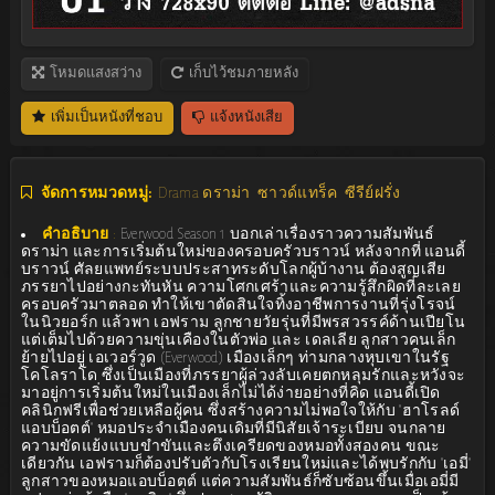
โหมดแสงสว่าง
เก็บไว้ชมภายหลัง
เพิ่มเป็นหนังที่ชอบ
แจ้งหนังเสีย
จัดการหมวดหมู่:
Drama ดราม่า
ซาวด์แทร็ค
ซีรีย์ฝรั่ง
คำอธิบาย
:
Everwood Season 1 บอกเล่าเรื่องราวความสัมพันธ์
ดราม่า และการเริ่มต้นใหม่ของครอบครัวบราวน์ หลังจากที่ แอนดี้
บราวน์ ศัลยแพทย์ระบบประสาทระดับโลกผู้บ้างาน ต้องสูญเสีย
ภรรยาไปอย่างกะทันหัน ความโศกเศร้าและความรู้สึกผิดที่ละเลย
ครอบครัวมาตลอด ทำให้เขาตัดสินใจทิ้งอาชีพการงานที่รุ่งโรจน์
ในนิวยอร์ก แล้วพา เอฟราม ลูกชายวัยรุ่นที่มีพรสวรรค์ด้านเปียโน
แต่เต็มไปด้วยความขุ่นเคืองในตัวพ่อ และ เดลเลีย ลูกสาวคนเล็ก
ย้ายไปอยู่ เอเวอร์วูด (Everwood) เมืองเล็กๆ ท่ามกลางหุบเขาในรัฐ
โคโลราโด ซึ่งเป็นเมืองที่ภรรยาผู้ล่วงลับเคยตกหลุมรักและหวังจะ
มาอยู่การเริ่มต้นใหม่ในเมืองเล็กไม่ได้ง่ายอย่างที่คิด แอนดี้เปิด
คลินิกฟรีเพื่อช่วยเหลือผู้คน ซึ่งสร้างความไม่พอใจให้กับ "ฮาโรลด์
แอบบ็อตต์" หมอประจำเมืองคนเดิมที่มีนิสัยเจ้าระเบียบ จนกลาย
ความขัดแย้งแบบขำขันและตึงเครียดของหมอทั้งสองคน ขณะ
เดียวกัน เอฟรามก็ต้องปรับตัวกับโรงเรียนใหม่และได้พบรักกับ "เอมี่"
ลูกสาวของหมอแอบบ็อตต์ แต่ความสัมพันธ์ก็ซับซ้อนขึ้นเมื่อเอมี่มี