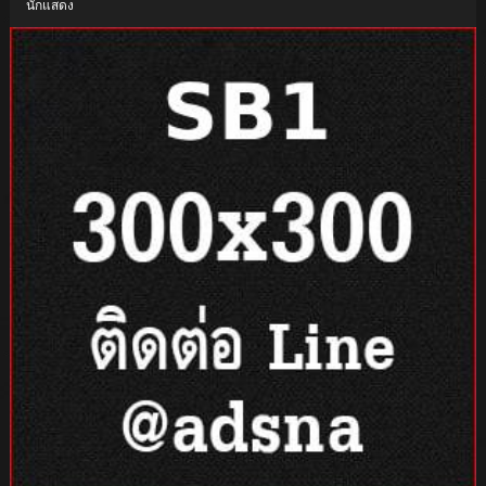
นักแสดง