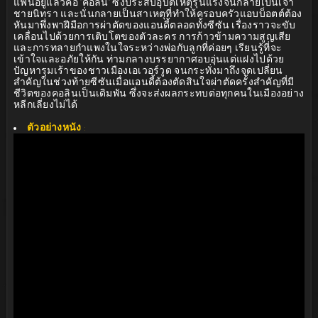
แฟนอยู่แล้วคือ "คอลิน" ซึ่งประสบอุบัติเหตุรุนแรงจนกลายเป็นเจ้า
ชายนิทรา และนั่นกลายเป็นสาเหตุที่ทำให้ครอบครัวแอบบ็อตต์ต้อง
หันมาพึ่งพาฝีมือการผ่าตัดของแอนดี้ตลอดทั้งซีซัน เรื่องราวจะขับ
เคลื่อนไปด้วยการเติบโตของตัวละคร การก้าวข้ามความสูญเสีย
และการทลายกำแพงในใจระหว่างพ่อกับลูกที่ค่อยๆ เรียนรู้ที่จะ
เข้าใจและอภัยให้กัน ท่ามกลางบรรยากาศอบอุ่นแต่แฝงไปด้วย
ปัญหารุมเร้าของชาวเมืองเอเวอร์วูด จนกระทั่งมาถึงจุดเปลี่ยน
สำคัญในช่วงท้ายซีซันเมื่อแอนดี้ต้องตัดสินใจผ่าตัดครั้งสำคัญที่มี
ชีวิตของคอลินเป็นเดิมพัน ซึ่งจะส่งผลกระทบต่อทุกคนในเมืองอย่าง
หลีกเลี่ยงไม่ได้
ตัวอย่างหนัง
: