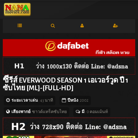
ซี
รีส์ EVERWOOD SEASON 1 เอเวอร์วูด ปี 1
ซับไทย [ML]-[FULL-HD]
ระยะเวลาเล่น
: 43 นาที
ปีหนัง
: 2002
เสียงพากย์
: ซาวด์แทร็คซับไทย
มี
: 0 คอมเม้นท์