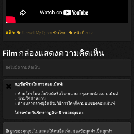
แท็ก:
Farewell My Queen ซับไทย
หนังปี 2012
Film
กล่องแสดงความคิดเห็น
ยังไม่มีความคิดเห็น
กฏข้อห้ามในการคอมเม้นท์!
1. ห้ามโปรโมทเว็บไซต์หรือโฆษณาต่างๆลงบนช่องคอมเม้นท์
2. ห้ามใช้คำหยาบ
3. ห้ามหลวกลวงผู้อื่นด้วยวิธีการใดๆก็ตามบนช่องคอมเม้นท์
โปรดช่วยกันรักษากฏด้วยน๊า ขอบคุณค่ะ
อีเมลของคุณจะไม่แสดงให้คนอื่นเห็น
ช่องข้อมูลจำเป็นถูกทำ