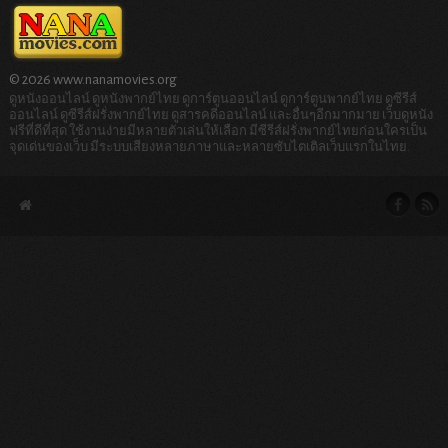
© 2026 www.nanamovies.org
ดูหนังออนไลน์ ดูหนังพากย์ไทย ดูการ์ตูนออนไลน์ ดูการ์ตูนพากย์ไทย ดูซีรีส์
ออนไลน์ ดูซีรีส์ฝรั่งพากย์ไทย ดูสารคดีออนไลน์ และอื่นๆอีกมากมาย เว็บดูหนัง
ฟรีที่ดีที่สุด ใช้งานง่ายมีหลายตัวเล่นให้เลือก มีซีรีส์ฝรั่งพากย์ไทยก่อนใครเป็น
จุดเด่นของเว็บ มีระบบเสียงหลายภาษาและหลายซับไตเติลเว็บแรกในไทย.