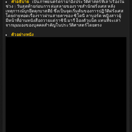
คำอธิบาย
:
เป็นภาพยนตร์ดราม่าอิงประวัติศาสตร์ที่เล่าเรื่องใน
ช่วง 3 วันสุดท้ายก่อนการล่มสลายของราชสำนักฝรั่งเศส หลัง
เหตุการณ์บุกยึดคุกบาสตีย์ ซึ่งเป็นจุดเริ่มต้นของการปฏิวัติฝรั่งเศส
โดยถ่ายทอดเรื่องราวผ่านสายตาของ ซิโดนี ลาบอร์ด หญิงสาวผู้
มีหน้าที่อ่านหนังสือถวายแด่ราชินี มารี อ็องตัวแน็ต แทนที่จะเล่า
จากมุมมองของบุคคลสำคัญในประวัติศาสตร์โดยตรง
ตัวอย่างหนัง
: