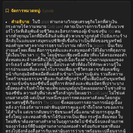
จัดการหมวดหมู่:
Episode
คำอธิบาย
:
ในปี 2026 ท่ามกลางวิกฤตเศรษฐกิจโลกที่ค่าเงิน
กระดาษไร้ความหมาย Gold Land กลายเป็นรายการเรียลลิตี้แนวเซ
อร์ไววัลที่เดิมพันด้วยชีวิตและอิสรภาพของผู้เข้าแข่งขัน 100 คน
จากทั่วทุกมุมโลกที่มีหนี้สินล้นพ้นตัว พวกเขาถูกส่งตัวไปยังเกาะร้าง
ลึกลับในแถบมหาสมุทรแปซิฟิกที่เชื่อกันว่าเป็นที่ตั้งของขุมทรัพย์
ทองคำมหาศาลจากอารยธรรมโบราณ กติกาใน Season 1 นั้นเรียบ
ง่ายแต่โหดเหี้ยม คือการขุดค้นและสะสมทองคำให้ได้มากที่สุดภาย
ใต้เงื่อนไขเวลา 90 วัน โดยผู้ชนะเพียงหนึ่งเดียวที่จะได้ครองทองคำ
ทั้งหมดและล้างหนี้สินให้เป็นศูนย์เนื้อเรื่องดำเนินผ่านมุมมองของ
อาร์เธอร์ อดีตวิศวกรผู้สิ้นเนื้อประดาตัวที่ต้องใช้ทักษะความรู้ใน
การอ่านแผนที่และกลไกโบราณเพื่อเอาชีวิตรอด เขาต้องเผชิญ
หน้ากับกลุ่มอิทธิพลมืดที่แฝงตัวเข้ามาในคราบผู้เล่น รวมถึงความ
โหดร้ายของธรรมชาติและกับดักที่ถูกสร้างขึ้นเพื่อป้องกันขุมทรัพย์
ความเข้มข้นของซีซั่นนี้อยู่ที่การหักหลังและพันธมิตรที่เปราะบาง
เมื่อทองคำเริ่มทำให้ธาตุแท้ของมนุษย์ถูกเปิดเผยออกมาในช่วงท้าย
ของซีซั่น ความลับที่น่าสะพรึงกลัวถูกเปิดเผยว่า Gold Land ไม่ใช่แค่
เกมล่าสมบัติ แต่เป็นส่วนหนึ่งของการทดลองทางสังคมโดยกลุ่ม
มหาเศรษฐีที่เรียกว่า The Gilded ซึ่งคอยบงการสถานการณ์อยู่เบื้อง
หลัง อาร์เธอร์สามารถฝ่าฟันอุปสรรคและเข้าถึงใจกลางของเกาะ
ได้สำเร็จ แต่เขากลับพบว่าชัยชนะครั้งนี้แลกมาด้วยการสูญเสีย
ครั้งใหญ่ และทองคำที่เขาได้รับอาจเป็นเพียง กรงขังเลี่ยมทอง ใบ
ใหม่ที่เขาต้องหาทางทำลายในฤดูกาลถัดไป ซีซั่นนี้จบลงด้วยภาพ
ของอาร์เธอร์ที่ยืนอยู่ท่ามกลางกองทองคำ พร้อมกับสายตาที่มอง
ตรงไปยังกล้องสื่อสารกับเหล่าผู้บงการว่าเขาพร้อมจะเปลี่ยนจาก ผู้