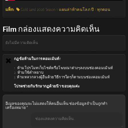
แท็ก:
Gold Land 2026 Season 1 แผนล่าท้าคนโลภ ปี 1 ทุกตอน
Film
กล่องแสดงความคิดเห็น
ยังไม่มีความคิดเห็น
กฏข้อห้ามในการคอมเม้นท์!
1. ห้ามโปรโมทเว็บไซต์หรือโฆษณาต่างๆลงบนช่องคอมเม้นท์
2. ห้ามใช้คำหยาบ
3. ห้ามหลวกลวงผู้อื่นด้วยวิธีการใดๆก็ตามบนช่องคอมเม้นท์
โปรดช่วยกันรักษากฏด้วยน๊า ขอบคุณค่ะ
อีเมลของคุณจะไม่แสดงให้คนอื่นเห็น
ช่องข้อมูลจำเป็นถูกทำ
เครื่องหมาย
*