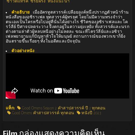
ซาวด์แทร็ค
ซีรีย์ฝรั่ง
หนังแนะนำ
คำอธิบาย
:
เมื่ออัครทูตสวรรค์เปลือยองค์หนึ่งปรากฏตัวหน้าร้าน
หนังสือของอซิราเฟล ทูตสวรรค์ผู้ทรยศ โดยไม่มีความทรงจำว่า
ตนเองเป็นใครหรือไปอยู่ที่นั่นได้อย่างไร ชีวิตของอซิราเฟลและโค
รว์ลีย์ ปีศาจปลดระวาง จึงตกอยู่ในความยุ่งเหยิง ทั้งสวรรค์และนรก
ต่างตามล่าตัวผู้หลบหนีอย่างไม่ลดละ ขณะที่โครว์ลีย์และอซิรา
เฟลพยายามแก้ปัญหาหัวใจให้มนุษย์ สถานการณ์ของพวกเขาก็ยิ่ง
อันตรายขึ้นเรื่อยๆ ทั้งในอดีตและปัจจุบัน
ตัวอย่างหนัง
:
แท็ก:
Good Omens Season 2 คำสาปสวรรค์ ปี 2 ทุกตอน
Good Omens คำสาปสวรรค์ ทุกตอน
หนังปี 2023
Film
กล่องแสดงความคิดเห็น