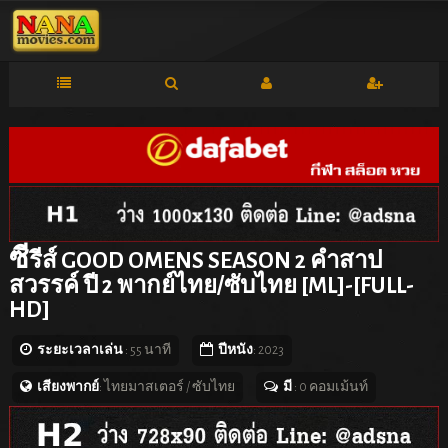
ซี
รีส์ GOOD OMENS SEASON 2 คำสาป
สวรรค์ ปี 2 พากย์ไทย/ซับไทย [ML]-[FULL-
HD]
ระยะเวลาเล่น
: 55 นาที
ปีหนัง
: 2023
เสียงพากย์
: ไทยมาสเตอร์ / ซับไทย
มี
: 0 คอมเม้นท์