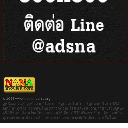
© 2026 www.nanamovies.org
ดูหนังออนไลน์ ดูหนังพากย์ไทย ดูการ์ตูนออนไลน์ ดูการ์ตูนพากย์ไทย ดูซีรีส์
ออนไลน์ ดูซีรีส์ฝรั่งพากย์ไทย ดูสารคดีออนไลน์ และอื่นๆอีกมากมาย เว็บดูหนัง
ฟรีที่ดีที่สุด ใช้งานง่ายมีหลายตัวเล่นให้เลือก มีซีรีส์ฝรั่งพากย์ไทยก่อนใครเป็น
จุดเด่นของเว็บ มีระบบเสียงหลายภาษาและหลายซับไตเติลเว็บแรกในไทย.