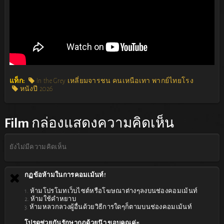
แท็ก:
In the Grey เหลี่ยมจารชน คนเหนือเทา พากย์ไทยโรง
หนังปี 2026
Film
กล่องแสดงความคิดเห็น
ยังไม่มีความคิดเห็น
กฏข้อห้ามในการคอมเม้นท์!
1. ห้ามโปรโมทเว็บไซต์หรือโฆษณาต่างๆลงบนช่องคอมเม้นท์
2. ห้ามใช้คำหยาบ
3. ห้ามหลวกลวงผู้อื่นด้วยวิธีการใดๆก็ตามบนช่องคอมเม้นท์
โปรดช่วยกันรักษากฏด้วยน๊า ขอบคุณค่ะ