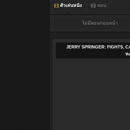
ตัวเล่นหนัง
ตอน1
ไม่มีตอนก่อนหน้า
JERRY SPRINGER: FIGHTS, CAMER
ทะ