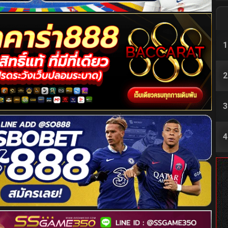
1
2
3
4
5
6