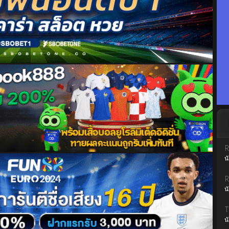
R
น
R
น
T
น