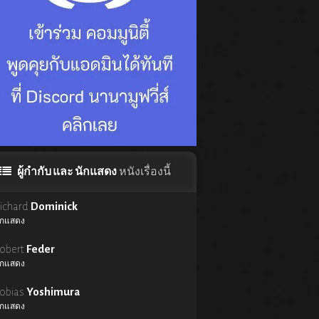
ผู้กำกับ และ นักแสดง
หนังเรื่องนี้
ichard
Dominick
ักแสดง
obert
Feder
ักแสดง
obias
Yoshimura
ักแสดง