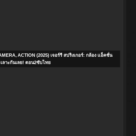
A, ACTION (2025) เจอร์รี สปริงเกอร์: กล้อง แอ็คชั่น
เลาะกันเลย! ตอน2ซับไทย