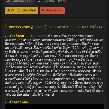
โหมดแสงสว่าง
เก็บไว้ชมภายหลัง
เพิ่มเป็นหนังที่ชอบ
แจ้งหนังเสีย
จัดการหมวดหมู่:
Action บู๊
Drama ดราม่า
Musical เพลง
ซีรีย์ฝรั่ง
คำอธิบาย
:
Lukkhe Season 1 นำเสนอเรื่องราวการดิ้นรนและ
ทะเยอทะยานของเด็กหนุ่มจากต่างจังหวัดที่มีพื้นฐานชีวิตติดลบ แต่
มีความฝันอันยิ่งใหญ่ที่ต้องการจะยกระดับฐานะและชื่อเสียงของ
ตนเองในเมืองกรุง เรื่องราวเริ่มต้นขึ้นเมื่อเขาได้ก้าวเข้าสู่โลกของ
ธุรกิจสีเทาและการพนันโดยบังเอิญ ซึ่งที่นั่นเขาต้องใช้ทั้งไหวพริบ
ความกล้า และเล่ห์เหลี่ยมในการเอาตัวรอดจากการถูกกดขี่และ
แย่งชิงผลประโยชน์ระหว่างกลุ่มอิทธิพลต่างๆ ที่คุมบังเหียน
เศรษฐกิจใต้ดินอยู่ท่ามกลางสมรภูมิแห่งความโลภและหยดเลือด
เขาได้พบกับทั้งมิตรแท้ที่พร้อมจะสู้ไปด้วยกันและศัตรูที่แฝงตัวมา
ในคราบเพื่อน โดยในซีซั่นนี้จะเน้นไปที่การสร้างตัวจากศูนย์ของ
ตัวเอก การเรียนรู้ที่จะโหดเหี้ยมเพื่อให้ได้มาซึ่งสิ่งที่ต้องการ และ
ความขัดแย้งในจิตใจระหว่างความถูกต้องกับความอยู่รอด ซึ่งการ
ตัดสินใจแต่ละครั้งของเขาได้นำไปสู่เหตุการณ์ที่บานปลายจนยาก
จะถอนตัว นำไปสู่จุดสิ้นสุดของฤดูกาลที่ทิ้งปมไว้ถึงอำนาจที่เขาได้
มาครองนั้นต้องแลกด้วยราคาที่แสนแพงและความสัมพันธ์ที่ไม่อาจ
กลับไปเป็นเหมือนเดิมได้อีกต่อไป
ตัวอย่างหนัง
: