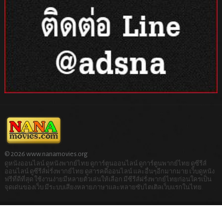
© 2026 www.nanamovies.org
ดูหนังออนไลน์ ดูหนังพากย์ไทย ดูการ์ตูนออนไลน์ ดูการ์ตูนพากย์ไทย ดูซีรีส์
ออนไลน์ ดูซีรีส์ฝรั่งพากย์ไทย ดูสารคดีออนไลน์ และอื่นๆอีกมากมาย เว็บดูหนัง
ฟรีที่ดีที่สุด ใช้งานง่ายมีหลายตัวเล่นให้เลือก มีซีรีส์ฝรั่งพากย์ไทยก่อนใครเป็น
จุดเด่นของเว็บ มีระบบเสียงหลายภาษาและหลายซับไตเติลเว็บแรกในไทย.