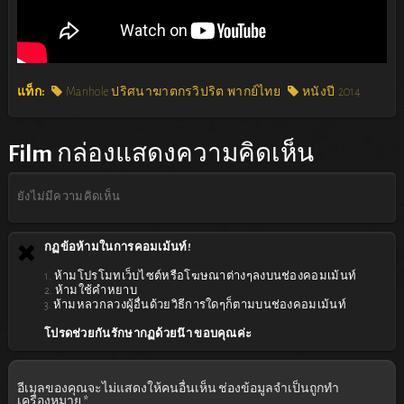
แท็ก:
Manhole ปริศนาฆาตกรวิปริต พากย์ไทย
หนังปี 2014
Film
กล่องแสดงความคิดเห็น
ยังไม่มีความคิดเห็น
กฏข้อห้ามในการคอมเม้นท์!
1. ห้ามโปรโมทเว็บไซต์หรือโฆษณาต่างๆลงบนช่องคอมเม้นท์
2. ห้ามใช้คำหยาบ
3. ห้ามหลวกลวงผู้อื่นด้วยวิธีการใดๆก็ตามบนช่องคอมเม้นท์
โปรดช่วยกันรักษากฏด้วยน๊า ขอบคุณค่ะ
อีเมลของคุณจะไม่แสดงให้คนอื่นเห็น
ช่องข้อมูลจำเป็นถูกทำ
เครื่องหมาย
*