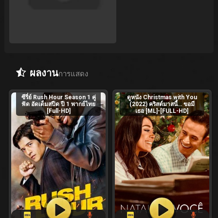
ผลงาน
การแสดง
ซีรี่ย์ Rush Hour Season 1 คู่
ดูหนัง Christmas with You
ฟัด อัดเต็มสปีด ปี 1 พากย์ไทย
(2022) คริสต์มาสนี้… ขอมี
[Full-HD]
เธอ [ML]-[FULL-HD]