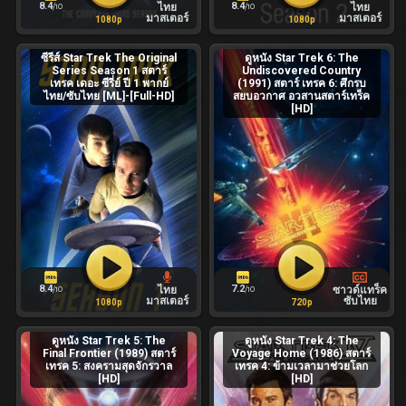
8.4
8.4
ไทย
ไทย
/10
/10
มาสเตอร์
มาสเตอร์
1080p
1080p
ซีรีส์ Star Trek The Original
ดูหนัง Star Trek 6: The
Series Season 1 สตาร์
Undiscovered Country
เทรค เดอะ ซีรี่ย์ ปี 1 พากย์
(1991) สตาร์ เทรค 6: ศึกรบ
ไทย/ซับไทย [ML]-[Full-HD]
สยบอวกาศ อวสานสตาร์เทร็ค
[HD]
8.4
7.2
ไทย
ซาวด์แทร็ค
/10
/10
มาสเตอร์
ซับไทย
1080p
720p
ดูหนัง Star Trek 5: The
ดูหนัง Star Trek 4: The
Final Frontier (1989) สตาร์
Voyage Home (1986) สตาร์
เทรค 5: สงครามสุดจักรวาล
เทรค 4: ข้ามเวลามาช่วยโลก
[HD]
[HD]