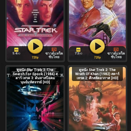
5.4
7.3
ซาวด์แทร็ค
ซาวด์แทร็ค
/10
/10
ซับไทย
ซับไทย
720p
720p
ดูหนัง Star Trek 3: The
ดูหนัง Star Trek 2: The
Search For Spock (1984) ส
Wrath Of Khan (1982) สตาร์
ตาร์ เทรค 3: ค้นหาสป็อคม
เทรค 2: ศึกสลัดอวกาศ [HD]
นุษย์มหัศจรรย์ [HD]