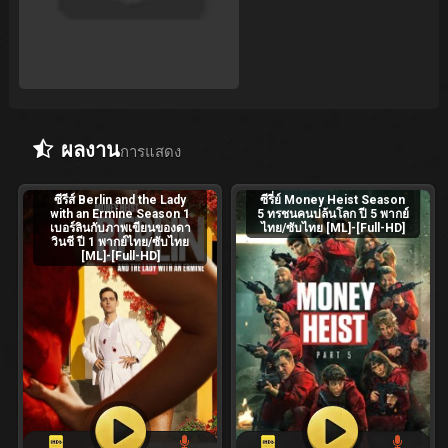
ผลงาน
การแสดง
ซีรีส์ Berlin and the Lady
ซีรี่ย์ Money Heist Season
with an Ermine Season 1
5 ทรชนคนปล้นโลก ปี 5 พากย์
เบอร์ลินกับภาพเขียนของดา
ไทย/ซับไทย [ML]-[Full-HD]
วินชี ปี 1 พากย์ไทย/ซับไทย
[ML]-[Full-HD]