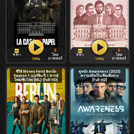
8.8
8.8
ไทย
ไทย
/10
/10
มาสเตอร์
มาสเตอร์
1080p
1080p
ซีรีส์ Money Heist Berlin
ดูหนัง Awareness (2023)
Season 1 เบอร์ลิน ปี 1 พากย์
ความจริงเป็นเพียงสิ่งลวง
ไทย/ซับไทย [ML]-[Full-HD]
[Full-HD]