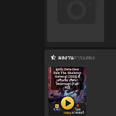
ผลงาน
การแสดง
ดูหนัง Detective
Dee The Skeleton
General (2022) ตี๋
เหรินเจี๋ย ปริศนา
โครงกระดูก [Full-
HD]
5.4
ไทย
/10
มาสเตอร์
1080p