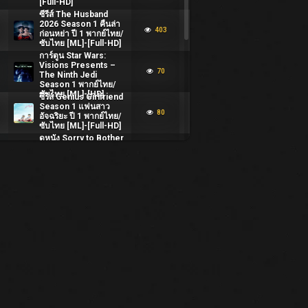
[Full-HD]
ซีรีส์ The Husband
2026 Season 1 คืนล่า
403
ก่อนหย่า ปี 1 พากย์ไทย/
ซับไทย [ML]-[Full-HD]
การ์ตูน Star Wars:
Visions Presents –
70
The Ninth Jedi
Season 1 พากย์ไทย/
ซับไทย [ML]-[HD]
ซีรีส์ Genius Girlfriend
Season 1 แฟนสาว
80
อัจฉริยะ ปี 1 พากย์ไทย/
ซับไทย [ML]-[Full-HD]
ดูหนัง Sorry to Bother
You (2018) ขอโทษที่
10210
รบกวน พากย์ไทย [Full-
HD]
ดูหนัง Sense and
Sensibility (1995)
26
เหตุผลที่คนเรารักกัน ซับ
ไทย [Full-HD]
ซีรีส์ A Shop for
Killers Season 2
652
มรดกร้านนักฆ่า ปี 2
พากย์ไทย/ซับไทย [ML]-
[Full-HD]
ดูหนัง Little Shop of
Horrors (1986) ร้าน
10
น้อยค่อยๆโหด พากย์
ไทย [Full-HD]