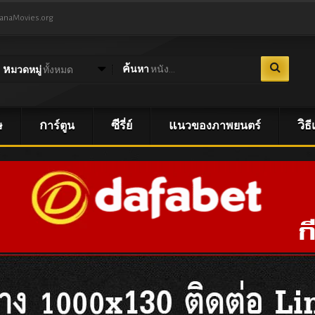
NanaMovies.org
ค้นหา
หนัง...
หมวดหมู่
ทั้งหมด
ษ
การ์ตูน
ซีรี่ย์
แนวของภาพยนตร์
วิ