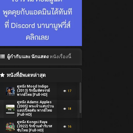
ผู้กำกับ และ นักแสดง
หนังเรื่องนี้
หนังที่อัพเดทล่าสุด
ดูหนัง Mood Indigo
(2013) รักนี้มหัศจรรย์
17
พากย์ไทย [Full-HD]
ดูหนัง Adams Apples
(2005) พระเจ้าแสบป่วน
18
แอปเปิ้ลอดัม พากย์ไทย
[Full-HD]
ดูหนัง Kongsi Raya
(2022) รักข้ามตำรับรส
16
ซับไทย [Full-HD]