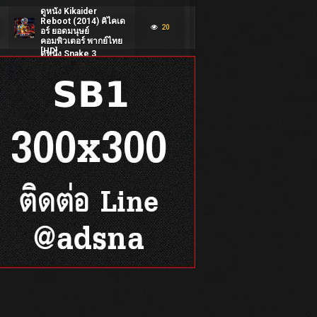
ดูหนัง Kikaider
Reboot (2014) คิไคเด
20
อร์ ยอดมนุษย์
คอมพิวเตอร์ พากย์ไทย
[HD]
ดูหนัง Snake 3
Dinosaur vs. Python
19
(2022) พญางูยักษ์ 3
สงครามงูไดโนเสาร์
พากย์ไทย [Full-HD]
ดูหนัง It Came from
Beneath the Sea
19
(1955) อสูรกายใต้ทะเล
ลึก พากย์ไทย [Full-HD]
ดูหนัง Journey to the
Far Side of the Sun
17
(1969) ฝ่าโลกสลับข้าม
สุริยะ พากย์ไทย [Full-
HD]
ดูหนัง Tazza One Eyed
Jack (2019) สงคราม
20
พนัน แจ็คตาเดียว ซับ
ไทย [Full-HD]
ดูหนัง Captain Nemo
and the Underwater
25
City (1969) ผจญภัย
นครใต้สมุทร พากย์ไทย
[Full-HD]
ดูหนัง The Get Out
0
(2026) ซับไทยแปล
22
[Full-HD]