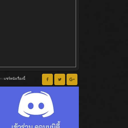
lmi แชร์หนังเรื่องนี้ :