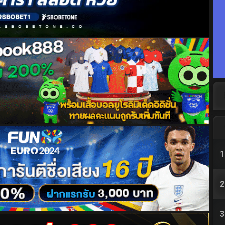
1
2
3