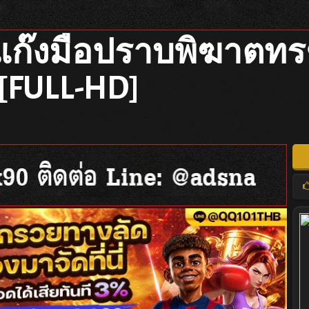
แก๊งมือปราบพิฆาตทรชน
[FULL-HD]