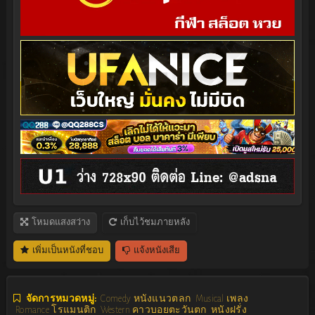
โหมดแสงสว่าง
เก็บไว้ชมภายหลัง
เพิ่มเป็นหนังที่ชอบ
แจ้งหนังเสีย
จัดการหมวดหมู่:
Comedy หนังแนวตลก
Musical เพลง
Romance โรแมนติก
Western คาวบอยตะวันตก
หนังฝรั่ง