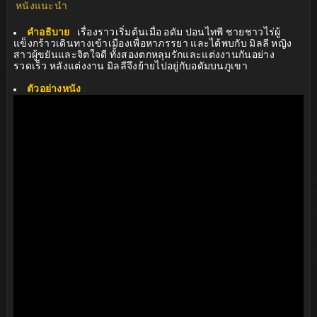
หนังแนะนำ
คำอธิบาย
:
เรื่องราวเริ่มต้นเมื่อ อดัม ปอนไทพี ชายชาวไร่ผู้
แข็งกร้าวเดินทางเข้าเมืองเพื่อหาภรรยา และได้พบกับ มิลลี หญิง
สาวผู้ขยันและจิตใจดี ทั้งสองตกหลุมรักและแต่งงานกันอย่าง
รวดเร็ว หลังแต่งงาน มิลลีจึงย้ายไปอยู่กับอดัมบนภูเขา
ตัวอย่างหนัง
: