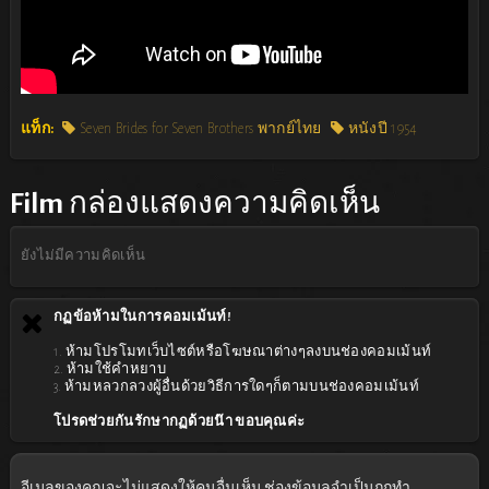
แท็ก:
Seven Brides for Seven Brothers พากย์ไทย
หนังปี 1954
Film
กล่องแสดงความคิดเห็น
ยังไม่มีความคิดเห็น
กฏข้อห้ามในการคอมเม้นท์!
1. ห้ามโปรโมทเว็บไซต์หรือโฆษณาต่างๆลงบนช่องคอมเม้นท์
2. ห้ามใช้คำหยาบ
3. ห้ามหลวกลวงผู้อื่นด้วยวิธีการใดๆก็ตามบนช่องคอมเม้นท์
โปรดช่วยกันรักษากฏด้วยน๊า ขอบคุณค่ะ
อีเมลของคุณจะไม่แสดงให้คนอื่นเห็น
ช่องข้อมูลจำเป็นถูกทำ