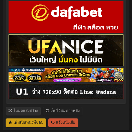
โหมดแสงสว่าง
เก็บไว้ชมภายหลัง
เพิ่มเป็นหนังที่ชอบ
แจ้งหนังเสีย