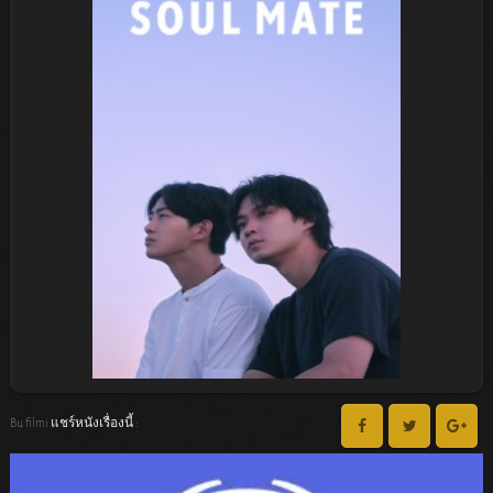
Bu filmi แชร์หนังเรื่องนี้ :