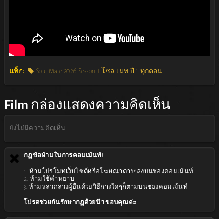
แท็ก:
Soul Mate 2026 Season 1 โซล เมท ปี 1 ทุกตอน
Film
กล่องแสดงความคิดเห็น
ยังไม่มีความคิดเห็น
กฏข้อห้ามในการคอมเม้นท์!
1. ห้ามโปรโมทเว็บไซต์หรือโฆษณาต่างๆลงบนช่องคอมเม้นท์
2. ห้ามใช้คำหยาบ
3. ห้ามหลวกลวงผู้อื่นด้วยวิธีการใดๆก็ตามบนช่องคอมเม้นท์
โปรดช่วยกันรักษากฏด้วยน๊า ขอบคุณค่ะ