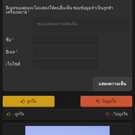
อีเมลของคุณจะไม่แสดงให้คนอื่นเห็น
ช่องข้อมูลจำเป็นถูกทำ
เครื่องหมาย
*
ชื่อ
*
อีเมล
*
เว็บไซต์
ถูกใจ
ไม่ถูกใจ
0
ถูกใจ
0
ไม่ถูกใจ