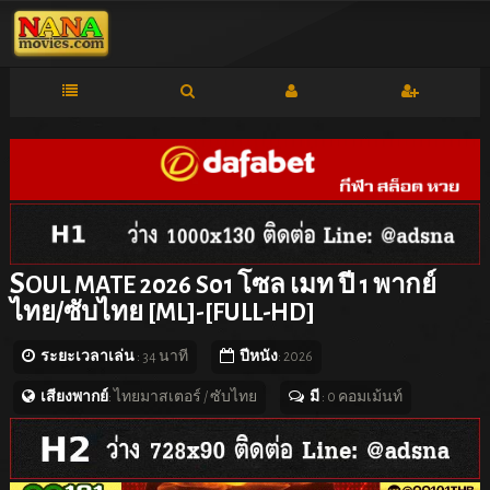
S
OUL MATE 2026 S01 โซล เมท ปี 1 พากย์
ไทย/ซับไทย [ML]-[FULL-HD]
ระยะเวลาเล่น
: 34 นาที
ปีหนัง
: 2026
เสียงพากย์
: ไทยมาสเตอร์ / ซับไทย
มี
: 0 คอมเม้นท์