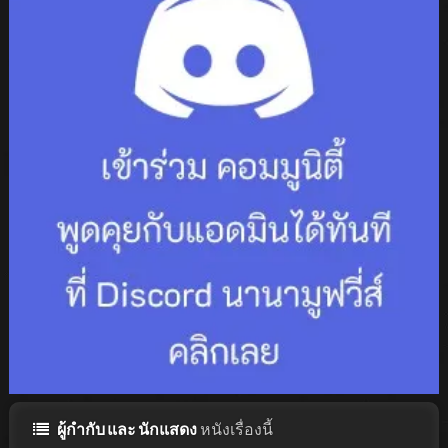
ผู้กำกับ และ นักแสดง
หนังเรื่องนี้