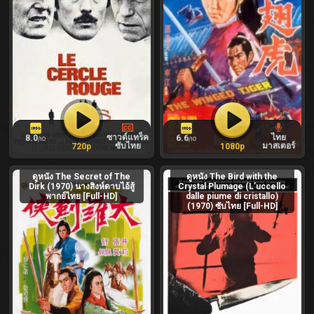
ซาวด์แทร็ค
ไทย
8.0
6.6
/10
/10
ซับไทย
มาสเตอร์
720p
1080p
ดูหนัง The Secret of The
ดูหนัง The Bird with the
Dirk (1970) นางสิงห์ดาบไอ้สู้
Crystal Plumage (L’uccello
พากย์ไทย [Full-HD]
dalle piume di cristallo)
(1970) ซับไทย [Full-HD]