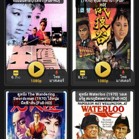
จอมอินทรีย์บุกเดี่ยว [Full-HD]
(1970) หุบผาหมาป่า [Full-
HD]
ไทย
ไทย
6.7
6.2
/10
/10
มาสเตอร์
มาสเตอร์
1080p
1080p
ดูหนัง The Wandering
ดูหนัง Waterloo (1970) วอเต
Swordsman (1970) ไอ้หนุ่ม
อร์ลู สมรภูมิสงคราม [Full-HD]
มีดฟ้าลั่น [Full-HD]