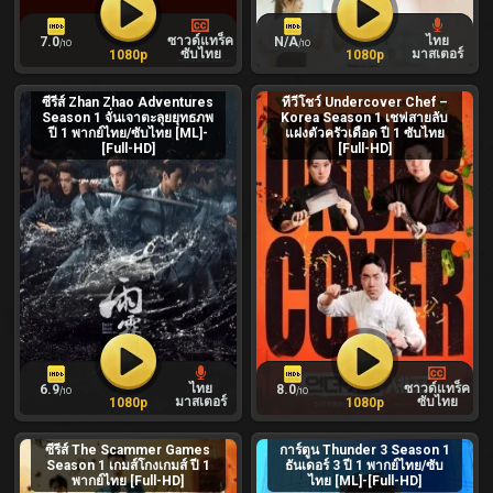
ซาวด์แทร็ค
ไทย
7.0
N/A
/10
/10
ซับไทย
มาสเตอร์
1080p
1080p
ซีรีส์ Zhan Zhao Adventures
ทีวีโชว์ Undercover Chef –
Season 1 จั่นเจาตะลุยยุทธภพ
Korea Season 1 เชฟสายลับ
ปี 1 พากย์ไทย/ซับไทย [ML]-
แฝงตัวครัวเดือด ปี 1 ซับไทย
[Full-HD]
[Full-HD]
ไทย
ซาวด์แทร็ค
6.9
8.0
/10
/10
มาสเตอร์
ซับไทย
1080p
1080p
ซีรีส์ The Scammer Games
การ์ตูน Thunder 3 Season 1
Season 1 เกมส์โกงเกมส์ ปี 1
ธันเดอร์ 3 ปี 1 พากย์ไทย/ซับ
พากย์ไทย [Full-HD]
ไทย [ML]-[Full-HD]