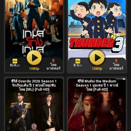
ไทย
ไทย
N/A
8.5
/10
/10
มาสเตอร์
มาสเตอร์
1080p
1080p
ซีรีส์ Overdo 2026 Season 1
ซีรีส์ Muifei the Medium
รักเกินแค้น ปี 1 พากย์ไทย/ซับ
Season 1 มุ่ยเฟย ปี 1 พากย์
ไทย [ML]-[Full-HD]
ไทย [Full-HD]