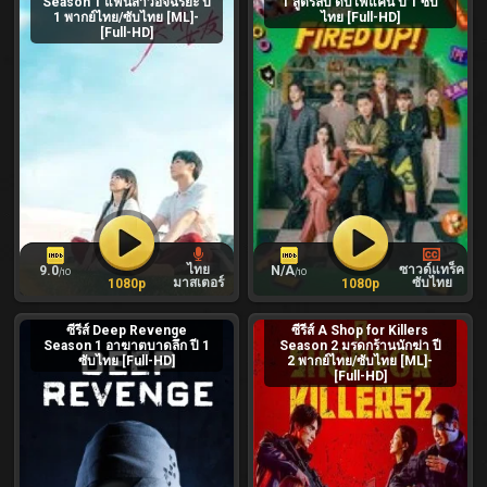
Season 1 แฟนสาวอัจฉริยะ ปี
1 สูตรลับ ดับไฟแค้น ปี 1 ซับ
1 พากย์ไทย/ซับไทย [ML]-
ไทย [Full-HD]
[Full-HD]
ไทย
ซาวด์แทร็ค
9.0
N/A
/10
/10
มาสเตอร์
ซับไทย
1080p
1080p
ซีรีส์ Deep Revenge
ซีรีส์ A Shop for Killers
Season 1 อาฆาตบาดลึก ปี 1
Season 2 มรดกร้านนักฆ่า ปี
ซับไทย [Full-HD]
2 พากย์ไทย/ซับไทย [ML]-
[Full-HD]