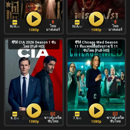
ไทย
ไทย
N/A
N/A
/10
/10
มาสเตอร์
มาสเตอร์
1080p
1080p
ซีรีส์ CIA 2026 Season 1 ซับ
ซีรีส์ Chicago Med Season
ไทย [Full-HD]
11 ทีมแพทย์ยื้อมัจจุราช ปี 11
ซับไทย [Full-HD]
ซาวด์แทร็ค
ซาวด์แทร็ค
6.2
7.6
/10
/10
ซับไทย
ซับไทย
1080p
1080p