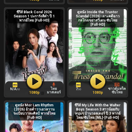
ซีรีส์ Black Coral 2026
ดูหนัง Inside the Trustor
Season 1 ปะการังสีดำ ปี 1
Scandal (2026) เจาะคดีฉาว
พากย์ไทย [Full-HD]
กลโกงเขย่าสวีเดน ซับไทย
[Full-HD]
ไทย
ซาวด์แทร็ค
N/A
7
/10
/10
มาสเตอร์
ซับไทย
1080p
1080p
ดูหนัง Mor Lam Rhythm
ซีรีส์ My Life With the Walter
(2026) อ้ายต้าววเอวหวาน
Boys Season 3 สาวน้อยกับ
ระเบียบวาทะศิลป์ พากย์ไทย
หนุ่มๆ บ้านวอลเตอร์ ปี 3 พากย์
[Full-HD]
ไทย/ซับไทย [ML]-[Full-HD]