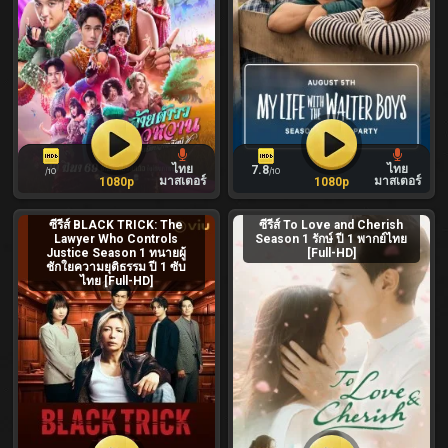
ไทย
ไทย
7.8
/10
/10
มาสเตอร์
มาสเตอร์
1080p
1080p
ซีรีส์ BLACK TRICK: The
ซีรีส์ To Love and Cherish
Lawyer Who Controls
Season 1 รักษ์ ปี 1 พากย์ไทย
Justice Season 1 ทนายผู้
[Full-HD]
ชักใยความยุติธรรม ปี 1 ซับ
ไทย [Full-HD]