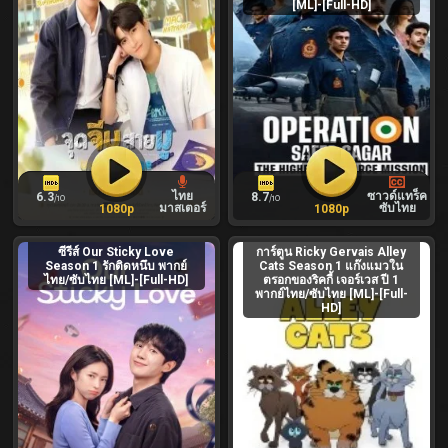
[ML]-[Full-HD]
ไทย
ซาวด์แทร็ค
6.3
8.7
/10
/10
มาสเตอร์
ซับไทย
1080p
1080p
ซีรีส์ Our Sticky Love
การ์ตูน Ricky Gervais Alley
Season 1 รักติดหนึบ พากย์
Cats Season 1 แก๊งแมวใน
ไทย/ซับไทย [ML]-[Full-HD]
ตรอกของริคกี้ เจอร์เวส ปี 1
พากย์ไทย/ซับไทย [ML]-[Full-
HD]