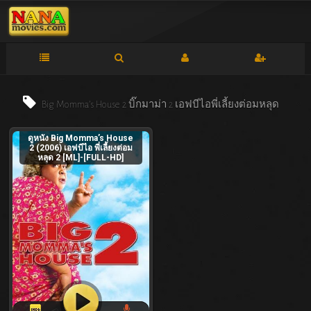
Big Momma’s House 2 บิ๊กมาม่า 2 เอฟบีไอพี่เลี้ยงต่อมหลุด
ดูหนัง Big Momma’s House
2 (2006) เอฟบีไอ พี่เลี้ยงต่อม
แท็ก
หนัง
หลุด 2 [ML]-[FULL-HD]