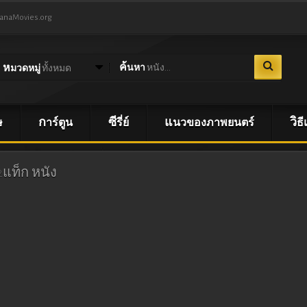
NanaMovies.org
ค้นหา
หนัง...
หมวดหมู่
ทั้งหมด
ษ
การ์ตูน
ซีรี่ย์
แนวของภาพยนตร์
วิ
 2แท็ก
หนัง