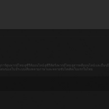
าร์ตูนพากย์ไทย ดูซีรีส์ออนไลน์ ดูซีรีส์ฝรั่งพากย์ไทย ดูสารคดีออนไลน์ และอื่นๆอีก
็นจุดเด่นของเว็บ มีระบบเสียงหลายภาษาและหลายซับไตเติลเว็บแรกในไทย.