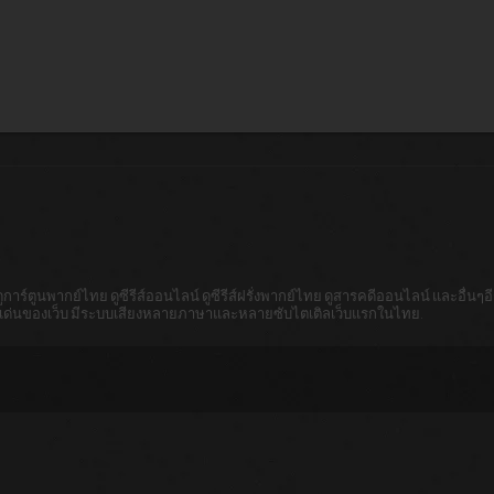
าร์ตูนพากย์ไทย ดูซีรีส์ออนไลน์ ดูซีรีส์ฝรั่งพากย์ไทย ดูสารคดีออนไลน์ และอื่นๆอีก
็นจุดเด่นของเว็บ มีระบบเสียงหลายภาษาและหลายซับไตเติลเว็บแรกในไทย.