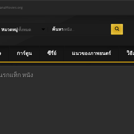
NanaMovies.org
ค้นหา
หนัง...
หมวดหมู่
ทั้งหมด
ษ
การ์ตูน
ซีรี่ย์
แนวของภาพยนตร์
วิ
ิ่งนรกแท็ก
หนัง