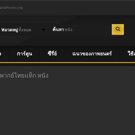
NanaMovies.org
ค้นหา
หนัง...
หมวดหมู่
ทั้งหมด
ษ
การ์ตูน
ซีรี่ย์
แนวของภาพยนตร์
วิ
57 พากย์ไทยแท็ก
หนัง