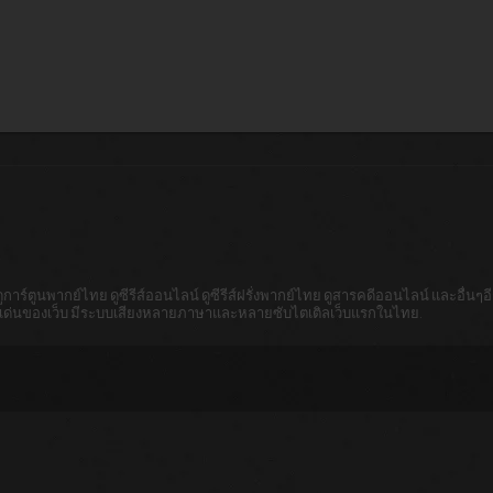
าร์ตูนพากย์ไทย ดูซีรีส์ออนไลน์ ดูซีรีส์ฝรั่งพากย์ไทย ดูสารคดีออนไลน์ และอื่นๆอีก
็นจุดเด่นของเว็บ มีระบบเสียงหลายภาษาและหลายซับไตเติลเว็บแรกในไทย.