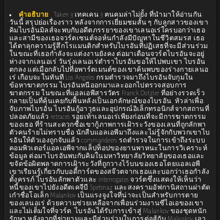
คำอธิบาย
:
Taken 3 เทคเคน 3 ฅนคมล่าไม่ยั้ง ที่นำมาให้อ่านกัน
วันนี้ สรุปย่อเรื่องราว หลังจากการเยี่ยมชมสั้น ๆ กับลูกสาวของเขา
คิมไบรอันมิลส์จะพบกับอดีตภรรยาของเขาเลนอเร่ใครบอกว่าเธอ
และสามีของเธอจวร์ตเซนต์จอห์นกำลังมีปัญหาในชีวิตสมรส เธอ
ได้ตาลุกความรู้สึกโรแมนติกสำหรับไบรอันที่ปฏิเสธที่จะมีส่วนร่วม
ในขณะที่เธอกำลังจะแต่งงานยังคง ต่อมาเตือนจวร์ตไบรอันจะอยู่
ห่างจากเลนอเร่ วันรุ่งเลนอเร่ตำราไบรอันขอให้ไปพบเขา ไบรอัน
ตกลง แต่เมื่อกลับไปที่อพาร์ตเมนต์ของเขาค้นพบของร่างกายเลนอ
เร่ เกือบจะในทันที Los Angeles กรมตำรวจมาถึงไบรอันจับกุมใน
ข้อหาฆาตกรรม ไบรอันหนีออกมาและออกไปตรวจสอบการ
ฆาตกรรม ในขณะที่แอลเอพีสารวัตร Franck Dotzler ที่อย่างรวดเร็ว
กลายเป็นที่คุ้นเคยกับพื้นหลังเป็นเอกลักษณ์ของไบรอัน, หัวล่าเพื่อ
จับภาพไบรอัน ไบรอันกู้อาวุธและอุปกรณ์อิเล็กทรอนิกส์จากสถานที่
ปลอดภัยแล้ว retraces รอยเท้าเลนอเร่เพียงก่อนที่จะมีการฆาตกรรม
ของเธอ ที่ร้านสะดวกซื้อเขากู้ภาพการเฝ้าระวังของเลนที่ถูกลักพา
ตัวคนร้ายไม่ทราบชื่อ นักสืบแอลเอพีมาถึงและไม่รู้จักกับพวกเขาไบ
รอันให้ตัวเองถูกจับแล้ว commandeers รถตำรวจในการเข้าถึงระบบ
คอมพิวเตอร์แอลเอพีจากแล็ปท็อปของยานพาหนะในการวิเคราะห์
ข้อมูล ต่อมาไบรอันพบกับคิมในมหาวิทยาลัยวิทยาลัยของเธอและ
ขจัดข้อผิดพลาดการเฝ้าระวังที่ถูกวางไว้บนของเธอโดยแอลเอพี
เขาเรียนรู้เกี่ยวกับบอดี้การ์ดของสจ๊วตจากเธอและบอกว่าเธอกำลัง
ตั้งครรภ์ ไบรอันลักพาตัวและ interrogates จวร์ตซึ่งแสดงให้เห็นว่า
หนี้ของเขาไปยังอดีตเคจีบี Spetsnaz และสงครามอัฟกานิสถานผ่าตัด
เก๋าชื่อโอเล็ก Malankov เป็นแรงจูงใจที่น่าจะเป็นสำหรับการตาย
ของเลนอเร่ ด้วยความช่วยเหลือจากเพื่อนร่วมงานซีไอเอของเขา
และไม่เต็มใจที่จวร์ต, ไบรอันได้รับการเข้าสู่ Malankov ของชุดหนัก
รักษา หลังจากที่ฆ่ายามและมีส่วนร่วมในการต่อสู้กับ Malankov เอา