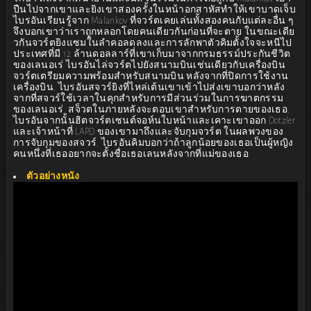
ปืนไปจากเขาและยิงเขาสองครั้งในหน้าอกสาหัสทำให้เขาบาดเจ็บ
ไบรอันเรียนรู้จาก Malankov ที่จวร์ตเคยเล่นทั้งสองคนกับแต่ละอื่น ๆ
จึงบอกเขาว่าเราถูกหลอกโดยคนเดียวกันก่อนที่จะตาย ในขณะเดีย
วกันจวร์ตยิงแซมในลำคอลดลงและการลักพาตัวคิมตั้งใจจะหนีไป
ประเทศที่มี 12 ล้านดอลลาร์ที่เขาเก็บมาจากกรมธรรม์ประกันชีวิต
ของเลนอเร่ ไบรอันไล่จวร์ตไปยังสนามบินเช่นเดียวกับเครื่องบิน
จวร์ตเตรียมความพร้อมสำหรับสนามบิน หลังจากที่ปิดการใช้งาน
เครื่องบิน, ไบรอันสจวร์ยิงที่ไหล่เต้นเขาเข้าไปส่งเขาบอกว่าหลัง
จากที่สจวร์ใช้เวลาในคุกสำหรับการมีส่วนร่วมในการฆาตกรรม
ของเลนอเร่, สจ็วตในภายหลังจะตอบเขาสำหรับการตายของเธอ,
ไบรอันจากนั้นฮิตจวร์ตเซนต์จอห์นใบหน้าและเคาะเขาออก Dotzler
และเจ้าหน้าที่ LAPD ของเขามาถึงและจับกุมจวร์ต ในผลพวงของ
การจับกุมของสจวร์, ไบรอันคิมบอกว่าถ้าลูกน้อยของเธอเป็นผู้หญิง
คนหนึ่งที่เธออยากจะตั้งชื่อเธอเลนหลังจากที่แม่ของเธอ
ตัวอย่างหนัง
: