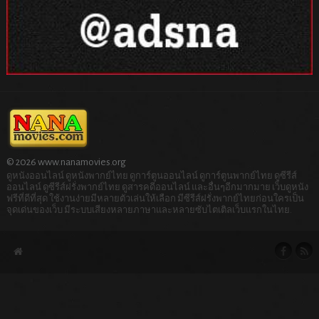
© 2026 www.nanamovies.org
ดูหนังออนไลน์ ดูหนังพากย์ไทย ดูการ์ตูนออนไลน์ ดูการ์ตูนพากย์ไทย ดูซีรีส์
ออนไลน์ ดูซีรีส์ฝรั่งพากย์ไทย ดูสารคดีออนไลน์ และอื่นๆอีกมากมาย เว็บดูหนัง
ฟรีที่ดีที่สุด ใช้งานง่ายมีหลายตัวเล่นให้เลือก มีซีรีส์ฝรั่งพากย์ไทยก่อนใครเป็น
จุดเด่นของเว็บ มีระบบเสียงหลายภาษาและหลายซับไตเติลเว็บแรกในไทย.