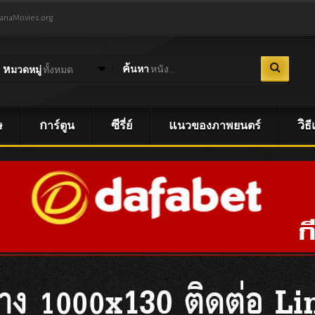
NanaMovies.org
ค้นหา
หนัง...
หมวดหมู่
ทั้งหมด
ษ
การ์ตูน
ซีรี่ย์
แนวของภาพยนตร์
วิ