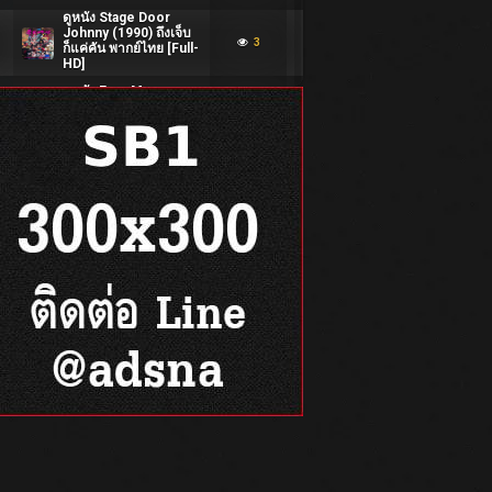
ดูหนัง Stage Door
Johnny (1990) ถึงเจ็บ
3
ก็แค่คัน พากย์ไทย [Full-
HD]
ดูหนัง Easy Money
(1987) แผนโหดเจ๊ดุ
5
พากย์ไทย [Full-HD]
ดูหนัง Point of No
Return (1990) นักฆ่า
5
เฉพาะกิจ พากย์ไทย
[HD]
ดูหนัง Wieners (2008)
สามสหายกับรถฮอตดอก
5
ซับไทย [Full-HD]
ดูหนัง Manila s Finest
(2025) ยอดตำรวจกรุง
7
มะนิลา ซับไทย [Full-
HD]
ดูหนัง Beast Race
(2026) เกมนรก สัตว์
14
เดือด พากย์ไทย/ซับไทย
[Full-HD]
ดูหนัง SOULM8TE
0
(2026) ซับไทยแปล
14
[Full-HD]