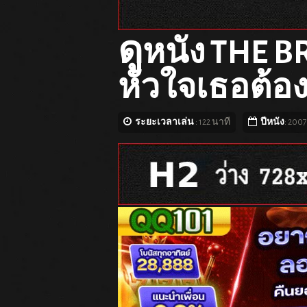
ดู
หนัง THE B
หัวใจเธอต้อง
ระยะเวลาเล่น
: 122 นาที
ปีหนัง
: 2007