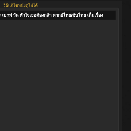
วิธีแก้ไขหนังดูไม่ได้
รฟ วัน หัวใจเธอต้องกล้า พากย์ไทย/ซับไทย เต็มเรื่อง