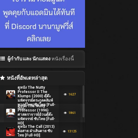
ผู้กำกับ และ นักแสดง
หนังเรื่องนี้
หนังที่อัพเดทล่าสุด
ดูหนัง The Nutty
Professor II The
1627
Klumps (2000) ตุ๊ต๊ะ
มหัศจรรย์ตระกูลคลัมพ์
พากย์ไทย/ซับไทย [Full-
ดูหนัง The Nutty
HD]
Professor (1996)
1861
ศาสตราจารย์อ้วนตุ๊ต๊ะ
มหัศจรรย์ ซับไทย [Full-
HD]
ดูหนัง The Call (2013)
ต่อสาย ฝ่าเส้นตาย ซับ
13125
ไทย [Full-HD]