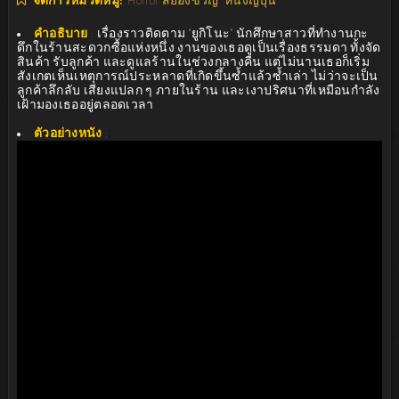
จัดการหมวดหมู่:
Horror สยองขวัญ
หนังญี่ปุ่น
คำอธิบาย
:
เรื่องราวติดตาม “ยูกิโนะ” นักศึกษาสาวที่ทำงานกะ
ดึกในร้านสะดวกซื้อแห่งหนึ่ง งานของเธอดูเป็นเรื่องธรรมดา ทั้งจัด
สินค้า รับลูกค้า และดูแลร้านในช่วงกลางคืน แต่ไม่นานเธอก็เริ่ม
สังเกตเห็นเหตุการณ์ประหลาดที่เกิดขึ้นซ้ำแล้วซ้ำเล่า ไม่ว่าจะเป็น
ลูกค้าลึกลับ เสียงแปลก ๆ ภายในร้าน และเงาปริศนาที่เหมือนกำลัง
เฝ้ามองเธออยู่ตลอดเวลา
ตัวอย่างหนัง
: