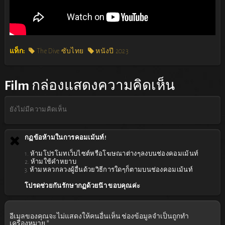
แท็ก:
The Dive ซับไทย
หนังปี 2023
Film
กล่องแสดงความคิดเห็น
ยังไม่มีความคิดเห็น
กฏข้อห้ามในการคอมเม้นท์!
1. ห้ามโปรโมทเว็บไซต์หรือโฆษณาต่างๆลงบนช่องคอมเม้นท์
2. ห้ามใช้คำหยาบ
3. ห้ามหลวกลวงผู้อื่นด้วยวิธีการใดๆก็ตามบนช่องคอมเม้นท์
โปรดช่วยกันรักษากฏด้วยน๊า ขอบคุณค่ะ
อีเมลของคุณจะไม่แสดงให้คนอื่นเห็น
ช่องข้อมูลจำเป็นถูกทำ
เครื่องหมาย
*