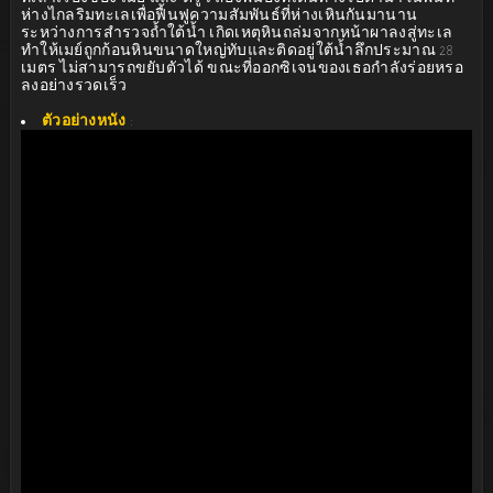
ห่างไกลริมทะเลเพื่อฟื้นฟูความสัมพันธ์ที่ห่างเหินกันมานาน
ระหว่างการสำรวจถ้ำใต้น้ำ เกิดเหตุหินถล่มจากหน้าผาลงสู่ทะเล
ทำให้เมย์ถูกก้อนหินขนาดใหญ่ทับและติดอยู่ใต้น้ำลึกประมาณ 28
เมตร ไม่สามารถขยับตัวได้ ขณะที่ออกซิเจนของเธอกำลังร่อยหรอ
ลงอย่างรวดเร็ว
ตัวอย่างหนัง
: