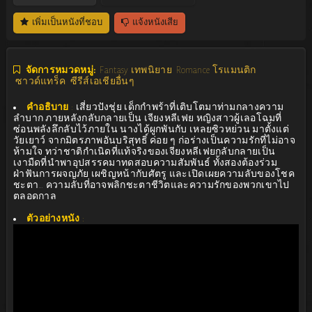
เพิ่มเป็นหนังที่ชอบ
แจ้งหนังเสีย
จัดการหมวดหมู่:
Fantasy เทพนิยาย
Romance โรแมนติก
ซาวด์แทร็ค
ซีรีส์เอเชียอื่นๆ
คำอธิบาย
:
เสี่ยวปังชุ่ย เด็กกำพร้าที่เติบโตมาท่ามกลางความ
ลำบาก ภายหลังกลับกลายเป็น เจียงหลีเฟย หญิงสาวผู้เลอโฉมที่
ซ่อนพลังลึกลับไว้ภายใน นางได้ผูกพันกับ เหลยซิวหย่วน มาตั้งแต่
วัยเยาว์ จากมิตรภาพอันบริสุทธิ์ ค่อย ๆ ก่อร่างเป็นความรักที่ไม่อาจ
ห้ามใจ ทว่าชาติกำเนิดที่แท้จริงของเจียงหลีเฟยกลับกลายเป็น
เงามืดที่นำพาอุปสรรคมาทดสอบความสัมพันธ์ ทั้งสองต้องร่วม
ฝ่าฟันการผจญภัย เผชิญหน้ากับศัตรู และเปิดเผยความลับของโชค
ชะตา… ความลับที่อาจพลิกชะตาชีวิตและความรักของพวกเขาไป
ตลอดกาล
ตัวอย่างหนัง
: