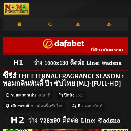
ซี
รีส์ THE ETERNAL FRAGRANCE SEASON 1
หอมกลิ่นพันลี้ ปี 1 ซับไทย [ML]-[FULL-HD]
ระยะเวลาเล่น
: 45 นาที
ปีหนัง
: 2026
เสียงพากย์
: ซาวด์แทร็คซับไทย
มี
: 0 คอมเม้นท์