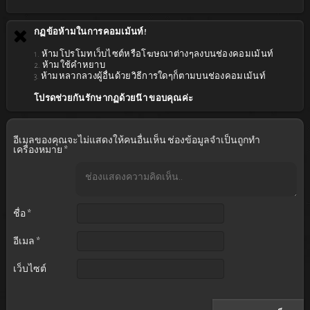
กฏข้อห้ามในการคอมเม้นท์!
1. ห้ามโปรโมทเว็บไซต์หรือโฆษณาต่างๆลงบนช่องคอมเม้นท์
2. ห้ามใช้คำหยาบ
3. ห้ามหลวกลวงผู้อื่นด้วยวิธีการใดๆก็ตามบนช่องคอมเม้นท์
โปรดช่วยกันรักษากฏด้วยน๊า ขอบคุณค่ะ
อีเมลของคุณจะไม่แสดงให้คนอื่นเห็น
ช่องข้อมูลจำเป็นถูกทำ
เครื่องหมาย
*
ชื่อ
*
อีเมล
*
เว็บไซต์