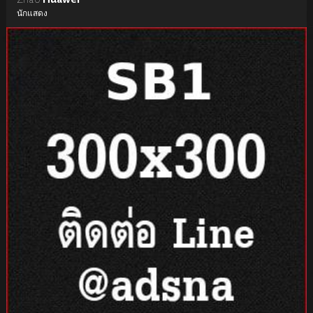
นักแสดง