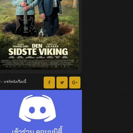
lmi แชร์หนังเรื่องนี้ :