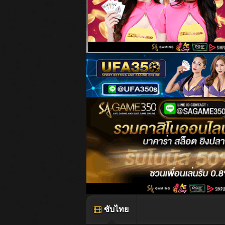
ซับไทย