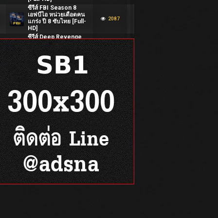
ซีรีส์ FBI Season 8
เอฟบีไอ หน่วยเดือดคน
2087
แกร่ง ปี 8 ซับไทย [Full-
HD]
ซีรีส์ Deep Revenge
Season 1 อาฆาตบาด
306
ลึก ปี 1 ซับไทย [Full-
HD]
ซีรีส์ A Shop for
Killers Season 2
708
มรดกร้านนักฆ่า ปี 2
พากย์ไทย/ซับไทย [ML]-
[Full-HD]
ซีรีส์ Cape Fear 2026
Season 1 ซับไทย
785
[Full-HD]
ซีรีส์ Blossom of
Power Season 1
456
บุหงาซ่อนคม ปี 1 พากย์
ไทย/ซับไทย [ML]-[Full-
HD]
ซีรีส์ Black Coral 2026
Season 1 ปะการังสีดำ
498
ปี 1 พากย์ไทย [Full-HD]
ดูหนัง Butter (2011)
0
อลวน…คนพันธุ์เนย
6929
พากย์ไทย [Full-HD]