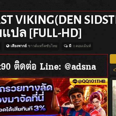
AST VIKING(DEN SIDST
ยแปล [FULL-HD]
เสียงพากย์
: ซาวด์แทร็คซับไทย
มี
: 0 คอมเม้นท์