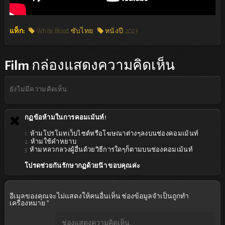
แท็ก:
White Blood ซับไทย
หนังปี 2023
Film
กล่องแสดงความคิดเห็น
ยังไม่มีความคิดเห็น
กฏข้อห้ามในการคอมเม้นท์!
1. ห้ามโปรโมทเว็บไซต์หรือโฆษณาต่างๆลงบนช่องคอมเม้นท์
2. ห้ามใช้คำหยาบ
3. ห้ามหลวกลวงผู้อื่นด้วยวิธีการใดๆก็ตามบนช่องคอมเม้นท์
โปรดช่วยกันรักษากฏด้วยน๊า ขอบคุณค่ะ
อีเมลของคุณจะไม่แสดงให้คนอื่นเห็น
ช่องข้อมูลจำเป็นถูกทำ
เครื่องหมาย
*