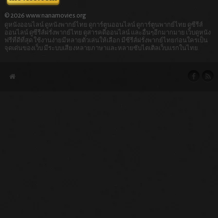
© 2026 www.nanamovies.org
ดูหนังออนไลน์ ดูหนังพากย์ไทย ดูการ์ตูนออนไลน์ ดูการ์ตูนพากย์ไทย ดูซีรีส์
ออนไลน์ ดูซีรีส์ฝรั่งพากย์ไทย ดูสารคดีออนไลน์ และอื่นๆอีกมากมาย เว็บดูหนัง
ฟรีที่ดีที่สุด ใช้งานง่ายมีหลายตัวเล่นให้เลือก มีซีรีส์ฝรั่งพากย์ไทยก่อนใครเป็น
จุดเด่นของเว็บ มีระบบเสียงหลายภาษาและหลายซับไตเติลเว็บแรกในไทย.