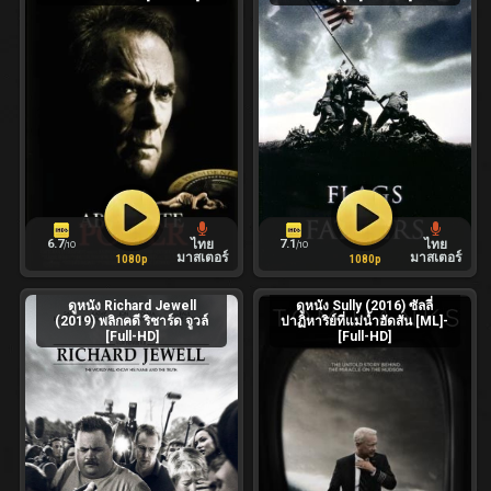
6.7
7.1
ไทย
ไทย
/10
/10
มาสเตอร์
มาสเตอร์
1080p
1080p
ดูหนัง Richard Jewell
ดูหนัง Sully (2016) ซัลลี่
(2019) พลิกคดี ริชาร์ด จูวล์
ปาฏิหาริย์ที่แม่น้ำฮัดสัน [ML]-
[Full-HD]
[Full-HD]