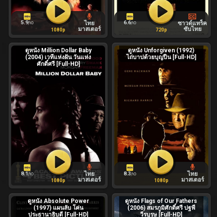
5.9
6.6
ไทย
ซาวด์แทร็ค
/10
/10
มาสเตอร์
ซับไทย
1080p
720p
ดูหนัง Million Dollar Baby
ดูหนัง Unforgiven (1992)
(2004) เวทีแห่งฝัน วันแห่ง
ไถ่บาปด้วยบุญปืน [Full-HD]
ศักดิ์ศรี [Full-HD]
8.1
8.3
ไทย
ไทย
/10
/10
มาสเตอร์
มาสเตอร์
1080p
1080p
ดูหนัง Absolute Power
ดูหนัง Flags of Our Fathers
(1997) แผนลับ โค่น
(2006) สมรภูมิศักดิ์ศรี ปฐพี
ประธานาธิบดี [Full-HD]
วีรบุรุษ [Full-HD]