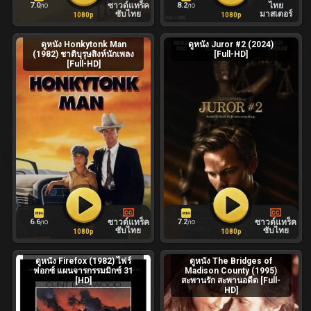
7.0
8.2
ซาวด์แทร็ค
ไทย
/10
/10
ซับไทย
มาสเตอร์
1080p
1080p
ดูหนัง Honkytonk Man
ดูหนัง Juror #2 (2024)
(1982) ชาติบุรุษสิงห์นักเพลง
[Full-HD]
[Full-HD]
6.6
7.2
ซาวด์แทร็ค
ซาวด์แทร็ค
/10
/10
ซับไทย
ซับไทย
1080p
1080p
ดูหนัง Firefox (1982) ไฟร์
ดูหนัง The Bridges of
ฟอกซ์ แผนจารกรรมมิกซ์ 31
Madison County (1995)
[HD]
สะพานรัก สะพานอดีต [Full-
HD]