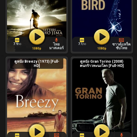
7.9
7.1
ไทย
ซาวด์แทร็ค
/10
/10
มาสเตอร์
ซับไทย
1080p
1080p
ดูหนัง Breezy (1973) [Full-
ดูหนัง Gran Torino (2008)
HD]
คนกร้าวทะนงโลก [Full-HD]