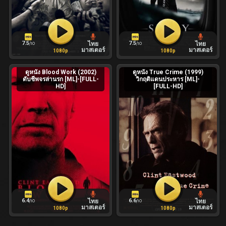
7.5
7.5
ไทย
ไทย
/10
/10
มาสเตอร์
มาสเตอร์
1080p
1080p
ดูหนัง Blood Work (2002)
ดูหนัง True Crime (1999)
ดับชีพจรล่านรก [ML]-[FULL-
วิกฤติแดนประหาร [ML]-
HD]
[FULL-HD]
6.4
6.6
ไทย
ไทย
/10
/10
มาสเตอร์
มาสเตอร์
1080p
1080p