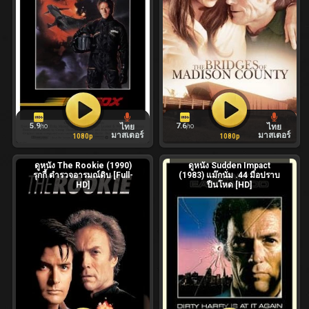
5.9
7.6
ไทย
ไทย
/10
/10
มาสเตอร์
มาสเตอร์
1080p
1080p
ดูหนัง The Rookie (1990)
ดูหนัง Sudden Impact
รุกกี้ ตำรวจอารมณ์ดิบ [Full-
(1983) แม๊กนั่ม .44 มือปราบ
HD]
ปืนโหด [HD]