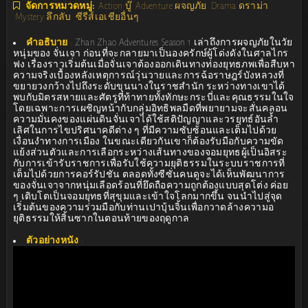
จัดการหมวดหมู่:
Action บู๊
Adventure ผจญภัย
Drama ดราม่า
Mystery ลึกลับ
ซีรีส์เอเชียอื่นๆ
คำอธิบาย
:
Zhan Zhao Adventures Season 1 เล่าถึงการผจญภัยในวัย
หนุ่มของ จั่นเจา ก่อนที่จะกลายมาเป็นองครักษ์ผู้โด่งดังในศาลไกร
ฟง เรื่องราวเริ่มต้นเมื่อจั่นเจาต้องออกเดินทางท่องยุทธภพเพื่อสืบหา
ความจริงเบื้องหลังเหตุการณ์วุ่นวายและการฉ้อราษฎร์บังหลวงที่
ขยายวงกว้างไปถึงระดับขุนนางในราชสำนัก ระหว่างทางเขาได้
พบกับมิตรสหายและศัตรูที่ท้าทายทั้งทักษะกระบี่และคุณธรรมในใจ
โดยเฉพาะการเผชิญหน้ากับกลุ่มอิทธิพลมืดที่พยายามจะสั่นคลอน
ความมั่นคงของแผ่นดินจั่นเจาได้ใช้สติปัญญาและวรยุทธ์อันล้ำ
เลิศในการไขปริศนาคดีต่าง ๆ ที่มีความซับซ้อนและเต็มไปด้วย
เงื่อนงำทางการเมือง ในขณะเดียวกันเขาก็ต้องรับมือกับความขัด
แย้งส่วนตัวและการเลือกระหว่างเส้นทางของจอมยุทธผู้เป็นอิสระ
กับการเข้ารับราชการเพื่อรับใช้ความยุติธรรมในระบบราชการที่
เต็มไปด้วยการคอร์รัปชัน ตลอดทั้งซีซั่นคนดูจะได้เห็นพัฒนาการ
ของจั่นเจาจากหนุ่มเลือดร้อนที่ยึดถือความถูกต้องแบบสุดโต่ง ค่อย
ๆ เติบโตเป็นจอมยุทธที่สุขุมและเข้าใจโลกมากขึ้น จนนำไปสู่จุด
เริ่มต้นของความร่วมมือกับท่านเปาบุ้นจิ้นเพื่อกวาดล้างความอ
ยุติธรรมให้สิ้นซากในตอนท้ายของฤดูกาล
ตัวอย่างหนัง
: