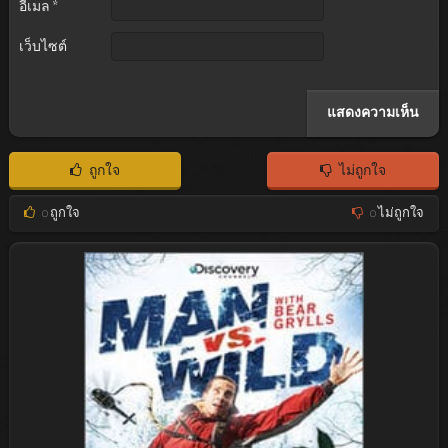
อีเมล
*
เว็บไซต์
ถูกใจ
ไม่ถูกใจ
0
ถูกใจ
0
ไม่ถูกใจ