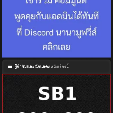
ผู้กำกับ และ นักแสดง
หนังเรื่องนี้