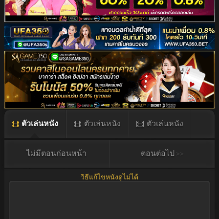
ตัวเล่นหนัง
ตัวเล่นหนัง
ตัวเล่นหนัง
ไม่มีตอนก่อนหน้า
ตอนต่อไป >>
วิธีแก้ไขหนังดูไม่ได้