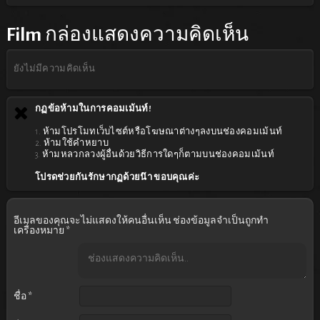
Film
กล่องแสดงความคิดเห็น
ยังไม่มีความคิดเห็น
กฏข้อห้ามในการคอมเม้นท์!
1. ห้ามโปรโมทเว็บไซต์หรือโฆษณาต่างๆลงบนช่องคอมเม้นท์
2. ห้ามใช้คำหยาบ
3. ห้ามหลวกลวงผู้อื่นด้วยวิธีการใดๆก็ตามบนช่องคอมเม้นท์
โปรดช่วยกันรักษากฏด้วยน๊า ขอบคุณค่ะ
อีเมลของคุณจะไม่แสดงให้คนอื่นเห็น
ช่องข้อมูลจำเป็นถูกทำ
เครื่องหมาย
*
ชื่อ
*