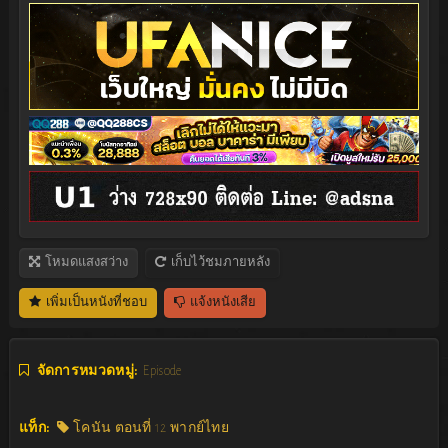
โหมดแสงสว่าง
เก็บไว้ชมภายหลัง
เพิ่มเป็นหนังที่ชอบ
แจ้งหนังเสีย
จัดการหมวดหมู่:
Episode
แท็ก:
โคนัน ตอนที่ 12 พากย์ไทย