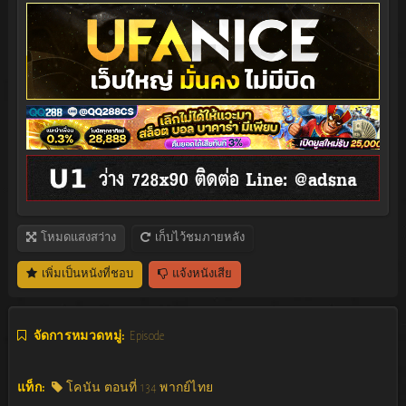
โหมดแสงสว่าง
เก็บไว้ชมภายหลัง
เพิ่มเป็นหนังที่ชอบ
แจ้งหนังเสีย
จัดการหมวดหมู่:
Episode
แท็ก:
โคนัน ตอนที่ 134 พากย์ไทย