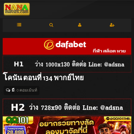
โ
คนัน ตอนที่ 134 พากย์ไทย
มี
: 0 คอมเม้นท์