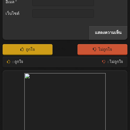
อีเมล
*
เว็บไซต์
ถูกใจ
ไม่ถูกใจ
0
ถูกใจ
0
ไม่ถูกใจ